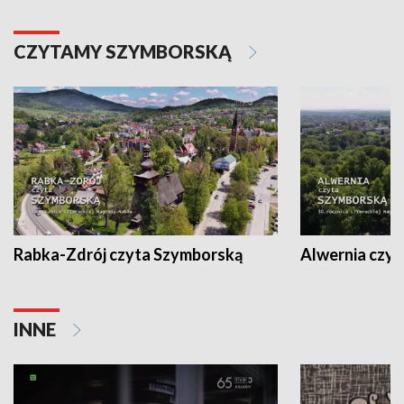
CZYTAMY SZYMBORSKĄ
Rabka-Zdrój czyta Szymborską
Alwernia czy
INNE