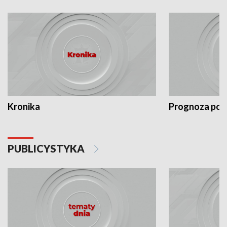
Kronika
Prognoza po
PUBLICYSTYKA