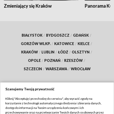
Zmieniający się Kraków
Panorama Kul
BIAŁYSTOK
/
BYDGOSZCZ
/
GDAŃSK
/
GORZÓW WLKP.
/
KATOWICE
/
KIELCE
/
KRAKÓW
/
LUBLIN
/
ŁÓDŹ
/
OLSZTYN
/
OPOLE
/
POZNAŃ
/
RZESZÓW
/
SZCZECIN
/
WARSZAWA
/
WROCŁAW
Szanujemy Twoją prywatność
Dołącz do nas:
Kliknij "Akceptuję i przechodzę do serwisu", aby wyrazić zgody na
korzystanie z technologii automatycznego śledzenia i zbierania danych,
TVP
dostęp do informacji na Twoim urządzeniu końcowym i ich
Abonament TVP
przechowywanie oraz na przetwarzanie Twoich danych osobowych przez
Regulamin TVP