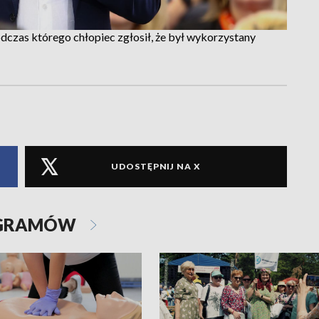
dczas którego chłopiec zgłosił, że był wykorzystany
UDOSTĘPNIJ NA X
OGRAMÓW