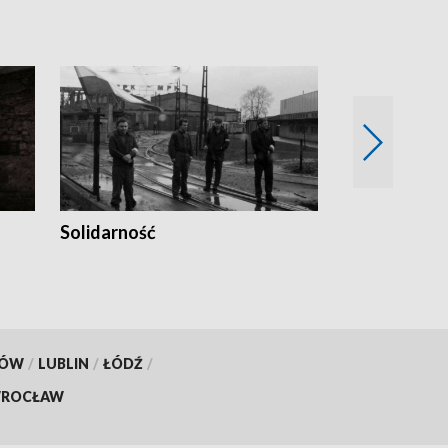
Solidarność
Trudne lata
KÓW
/
LUBLIN
/
ŁÓDŹ
/
ROCŁAW