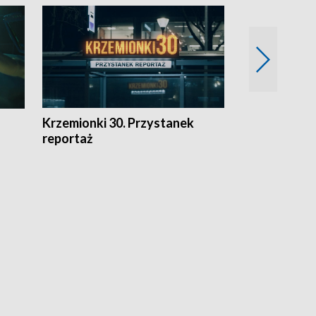
Krzemionki 30. Przystanek
Kraków - jak
reportaż