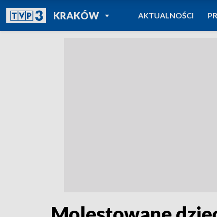
POWRÓT DO
KRAKÓW
AKTUALNOŚCI
P
TVP REGIONY
Molestowane dzie