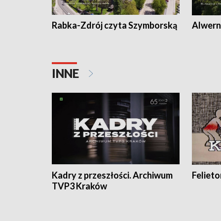
Rabka-Zdrój czyta Szymborską
Alwern
INNE
Kadry z przeszłości. Archiwum
Feliet
TVP3 Kraków