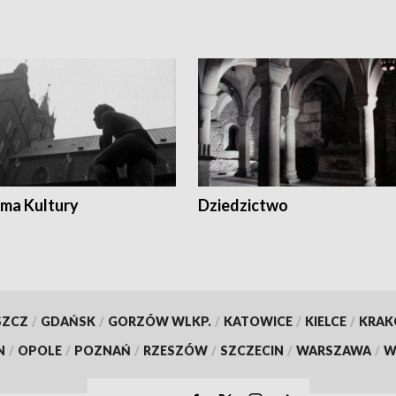
ma Kultury
Dziedzictwo
SZCZ
/
GDAŃSK
/
GORZÓW WLKP.
/
KATOWICE
/
KIELCE
/
KRA
N
/
OPOLE
/
POZNAŃ
/
RZESZÓW
/
SZCZECIN
/
WARSZAWA
/
W