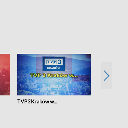
TVP3 Kraków w...
Ślizg