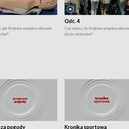
Odc. 4
, jak Kraków wspiera zdrowie
Czy wiesz, że Kraków wspiera akty
ców?
życie seniorów?
za pogody
Kronika sportowa