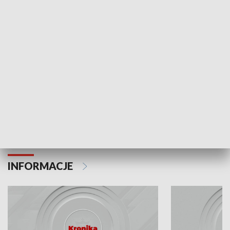
Odc. 6
Odc. 5
Czy wiesz, że Kraków inwestuje w edukację i
Czy wiesz, jak Kr
rozwój młodych?
mieszkańców?
INFORMACJE