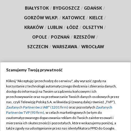
BIAŁYSTOK
/
BYDGOSZCZ
/
GDAŃSK
/
GORZÓW WLKP.
/
KATOWICE
/
KIELCE
/
KRAKÓW
/
LUBLIN
/
ŁÓDŹ
/
OLSZTYN
/
OPOLE
/
POZNAŃ
/
RZESZÓW
/
SZCZECIN
/
WARSZAWA
/
WROCŁAW
Szanujemy Twoją prywatność
Dołącz do nas:
Kliknij "Akceptuję i przechodzę do serwisu", aby wyrazić zgody na
korzystanie z technologii automatycznego śledzenia i zbierania danych,
TVP
dostęp do informacji na Twoim urządzeniu końcowym i ich
Abonament TVP
przechowywanie oraz na przetwarzanie Twoich danych osobowych przez
Regulamin TVP
nas, czyli Telewizję Polską S.A. w likwidacji (zwaną dalej również „TVP”),
Emisja w TVP
Zaufanych Partnerów z IAB* (1201 firm)
oraz pozostałych
Zaufanych
Polityka prywatności
Partnerów TVP (93 firm)
, w celach marketingowych (w tym do
Centrum informacji TVP
Moje zgody
zautomatyzowanego dopasowania reklam do Twoich zainteresowań i
mierzenia ich skuteczności) i pozostałych, które wskazujemy poniżej, a
Naziemna Telewizja Cyfrowa
Pomoc
także zgody na udostępnianie przez nas identyfikatora PPID do Google.