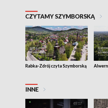
CZYTAMY SZYMBORSKĄ
Rabka-Zdrój czyta Szymborską
Alwern
INNE