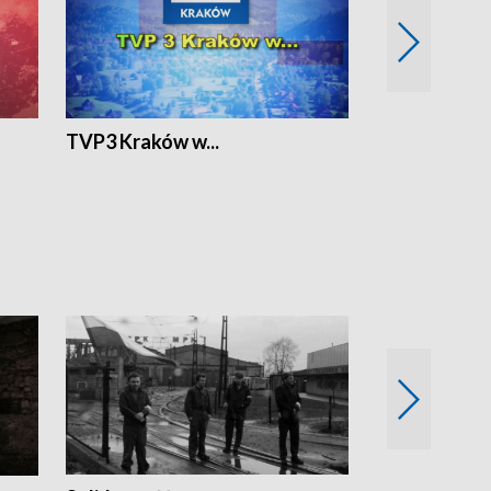
TVP3 Kraków w...
Ślizg