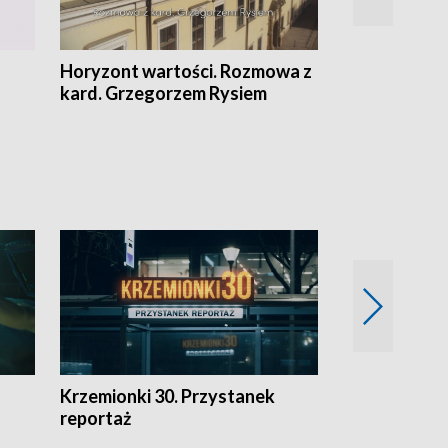
Horyzont wartości. Rozmowa z
Kulturalnie 
kard. Grzegorzem Rysiem
Krzemionki 30. Przystanek
Kraków - jak
reportaż