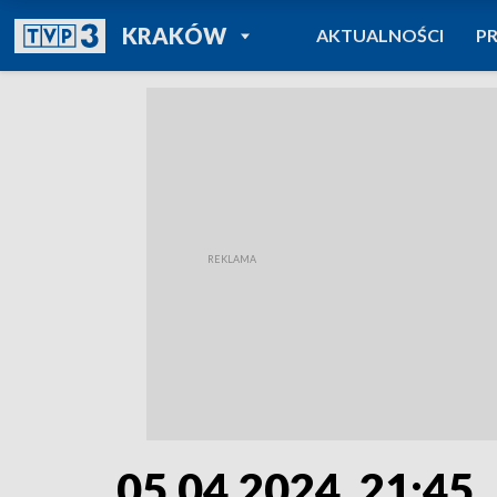
POWRÓT DO
KRAKÓW
AKTUALNOŚCI
P
TVP REGIONY
05.04.2024, 21:45