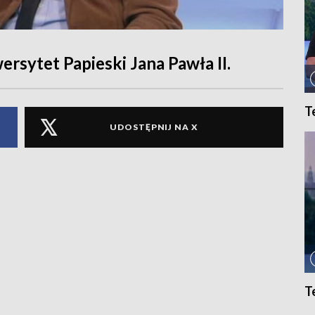
rsytet Papieski Jana Pawła II.
T
UDOSTĘPNIJ NA X
T