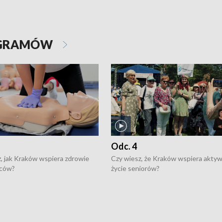
OGRAMÓW
Odc. 4
, jak Kraków wspiera zdrowie
Czy wiesz, że Kraków wspiera akty
ców?
życie seniorów?