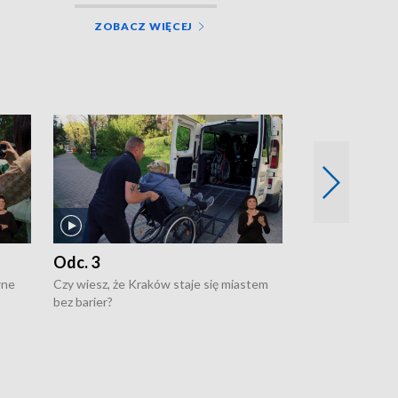
ZOBACZ WIĘCEJ
Odc. 3
Odc. 2
wne
Czy wiesz, że Kraków staje się miastem
Czy wiesz, że Kr
bez barier?
poprawia jakość 