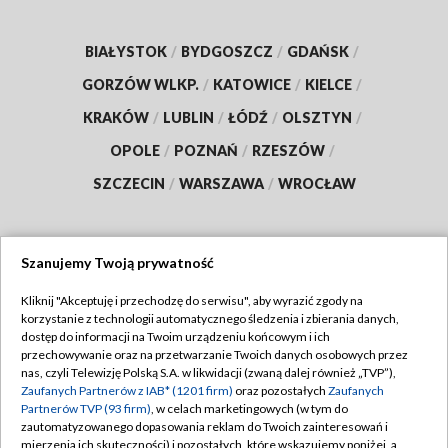
BIAŁYSTOK
/
BYDGOSZCZ
/
GDAŃSK
/
GORZÓW WLKP.
/
KATOWICE
/
KIELCE
/
KRAKÓW
/
LUBLIN
/
ŁÓDŹ
/
OLSZTYN
/
OPOLE
/
POZNAŃ
/
RZESZÓW
/
SZCZECIN
/
WARSZAWA
/
WROCŁAW
Szanujemy Twoją prywatność
Dołącz do nas:
Kliknij "Akceptuję i przechodzę do serwisu", aby wyrazić zgody na
korzystanie z technologii automatycznego śledzenia i zbierania danych,
TVP
dostęp do informacji na Twoim urządzeniu końcowym i ich
Abonament TVP
przechowywanie oraz na przetwarzanie Twoich danych osobowych przez
Regulamin TVP
nas, czyli Telewizję Polską S.A. w likwidacji (zwaną dalej również „TVP”),
Emisja w TVP
Zaufanych Partnerów z IAB* (1201 firm)
oraz pozostałych
Zaufanych
Polityka prywatności
Partnerów TVP (93 firm)
, w celach marketingowych (w tym do
Centrum informacji TVP
Moje zgody
zautomatyzowanego dopasowania reklam do Twoich zainteresowań i
mierzenia ich skuteczności) i pozostałych, które wskazujemy poniżej, a