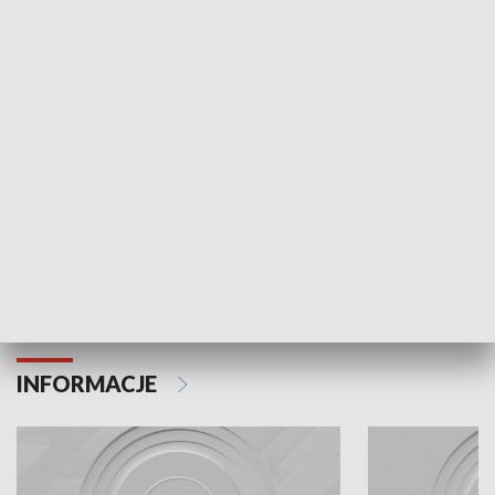
Odc. 6
Odc. 5
Czy wiesz, że Kraków inwestuje w edukację i
Czy wiesz, jak Kr
rozwój młodych?
mieszkańców?
INFORMACJE