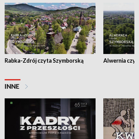
Rabka-Zdrój czyta Szymborską
Alwernia czy
INNE