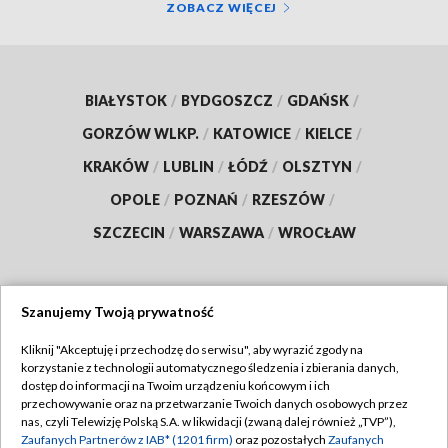
ZOBACZ WIĘCEJ
BIAŁYSTOK
/
BYDGOSZCZ
/
GDAŃSK
/
GORZÓW WLKP.
/
KATOWICE
/
KIELCE
/
KRAKÓW
/
LUBLIN
/
ŁÓDŹ
/
OLSZTYN
/
OPOLE
/
POZNAŃ
/
RZESZÓW
/
SZCZECIN
/
WARSZAWA
/
WROCŁAW
Szanujemy Twoją prywatność
Dołącz do nas:
Kliknij "Akceptuję i przechodzę do serwisu", aby wyrazić zgody na
korzystanie z technologii automatycznego śledzenia i zbierania danych,
TVP
dostęp do informacji na Twoim urządzeniu końcowym i ich
Abonament TVP
przechowywanie oraz na przetwarzanie Twoich danych osobowych przez
Regulamin TVP
nas, czyli Telewizję Polską S.A. w likwidacji (zwaną dalej również „TVP”),
Emisja w TVP
Polityka prywatności
Zaufanych Partnerów z IAB* (1201 firm)
oraz pozostałych
Zaufanych