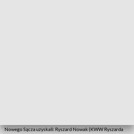
Ludomir Handzel
Źródło: PAP/Grzegorz Momot
Ludomir Handzel został wybrany w pierwszej turze
głosowania na prezydenta Nowego Sącza,
uzyskując 17 tys. 945 głosów, czyli 52,34 proc. -
podała Państwowa Komisja Wyborcza. Na tę
funkcję został wybrany ponownie. Pokonał m.in.
kandydatkę PiS Iwonę Mularczyk, żonę posła
Arkadiusza Mularczyka.
Kontrkandydaci Handzela na stanowisko prezydenta
Nowego Sącza uzyskali: Ryszard Nowak (KWW Ryszarda