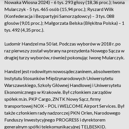
Nowaka Wiosna 2024) – 6 tys. 293 głosy (18,36 proc.); Iwona
Mularczyk - 5 tys. 465 osób (15,94 proc.); Ryszard Wilk
(Konfederacja i Bezpartyjni Samorządowcy) – 3 tys. 088
głosów (9,01 proc.); Małgorzata Belska (Błękitna Polska) – 1
tys. 492 (4,35 proc.).
Ludomir Handzel ma 50 lat. Podczas wyborów w 2018 r. po
raz pierwszy został wybrany na prezydenta Nowego Sącza w
drugiej turzy wyborów, również pokonując Iwonę Mularczyk.
Handzel jest rodowitym nowosądeczaninem, absolwentem
Instytutu Stosunków Międzynarodowych Uniwersytetu
Warszawskiego, Szkoły Głównej Handlowej i Uniwersytetu
Ekonomicznego w Krakowie. Był członkiem zarządów
spółek m.in. PKP Cargo, ZNTK Nowy Sącz, firmy
transportowej NOX – POL i WELCOME Airport Services. Był
także członkiem rady nadzorczej PKN Orlen, Narodowego
Funduszy Inwestycyjnego PROGRESS i dyrektorem
generalnym spółki telekomunikacyjnej TELBESKID.