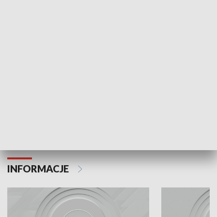
Odc. 6
Odc. 5
Czy wiesz, że Kraków inwestuje w edukację i
Czy wiesz, jak Kr
rozwój młodych?
mieszkańców?
INFORMACJE