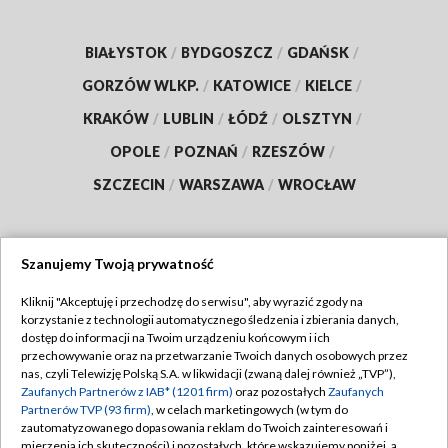
BIAŁYSTOK
/
BYDGOSZCZ
/
GDAŃSK
/
GORZÓW WLKP.
/
KATOWICE
/
KIELCE
/
KRAKÓW
/
LUBLIN
/
ŁÓDŹ
/
OLSZTYN
/
OPOLE
/
POZNAŃ
/
RZESZÓW
/
SZCZECIN
/
WARSZAWA
/
WROCŁAW
Szanujemy Twoją prywatność
Dołącz do nas:
Kliknij "Akceptuję i przechodzę do serwisu", aby wyrazić zgody na
korzystanie z technologii automatycznego śledzenia i zbierania danych,
TVP
dostęp do informacji na Twoim urządzeniu końcowym i ich
Abonament TVP
przechowywanie oraz na przetwarzanie Twoich danych osobowych przez
Regulamin TVP
nas, czyli Telewizję Polską S.A. w likwidacji (zwaną dalej również „TVP”),
Emisja w TVP
Zaufanych Partnerów z IAB* (1201 firm)
oraz pozostałych
Zaufanych
Polityka prywatności
Partnerów TVP (93 firm)
, w celach marketingowych (w tym do
Centrum informacji TVP
Moje zgody
zautomatyzowanego dopasowania reklam do Twoich zainteresowań i
mierzenia ich skuteczności) i pozostałych, które wskazujemy poniżej, a