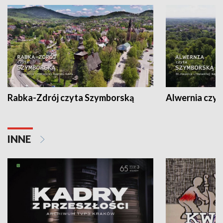
Rabka-Zdrój czyta Szymborską
Alwernia czy
INNE