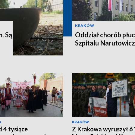
KRAKÓW
m. Są
Oddział chorób płuc
Szpitalu Narutowic
W
KRAKÓW
 4 tysiące
Z Krakowa wyruszył 61