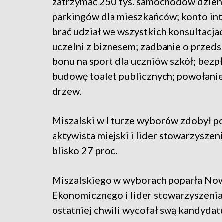
zatrzymać 250 tys. samochodów dzien
parkingów dla mieszkańców; konto in
brać udział we wszystkich konsultacj
uczelni z biznesem; zadbanie o przedsi
bonu na sport dla uczniów szkół; bezp
budowę toalet publicznych; powołanie
drzew.
Miszalski w I turze wyborów zdobył po
aktywista miejski i lider stowarzysz
blisko 27 proc.
Miszalskiego w wyborach poparła Now
Ekonomicznego i lider stowarzyszenia
ostatniej chwili wycofał swą kandydat