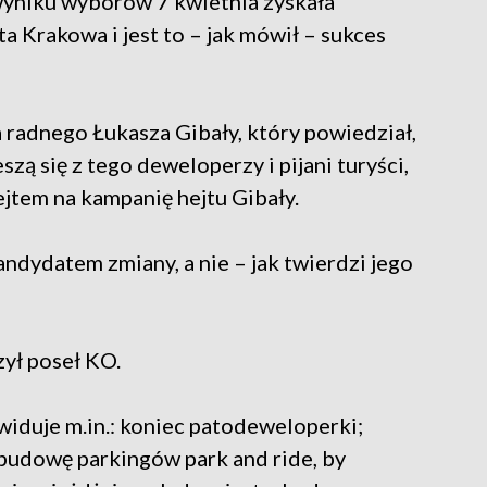
 wyniku wyborów 7 kwietnia zyskała
 Krakowa i jest to – jak mówił – sukces
 radnego Łukasza Gibały, który powiedział,
eszą się z tego deweloperzy i pijani turyści,
ejtem na kampanię hejtu Gibały.
kandydatem zmiany, a nie – jak twierdzi jego
ył poseł KO.
widuje m.in.: koniec patodeweloperki;
budowę parkingów park and ride, by