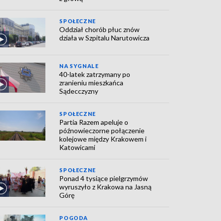
SPOŁECZNE
Oddział chorób płuc znów
działa w Szpitalu Narutowicza
NA SYGNALE
40-latek zatrzymany po
zranieniu mieszkańca
Sądecczyzny
SPOŁECZNE
Partia Razem apeluje o
późnowieczorne połączenie
kolejowe między Krakowem i
Katowicami
SPOŁECZNE
Ponad 4 tysiące pielgrzymów
wyruszyło z Krakowa na Jasną
Górę
POGODA