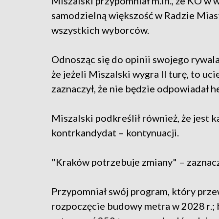
Miszalski przypomniał m.in., że KO w
samodzielną większość w Radzie Miasta
wszystkich wyborców.
Odnosząc się do opinii swojego rywala
że jeżeli Miszalski wygra II turę, to uci
zaznaczył, że nie będzie odpowiadał h
Miszalski podkreślił również, że jest 
kontrkandydat – kontynuacji.
"Kraków potrzebuje zmiany" – zaznacz
Przypomniał swój program, który prze
rozpoczęcie budowy metra w 2028 r.; 