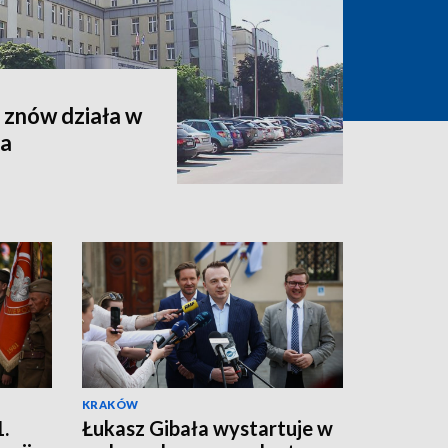
 znów działa w
za
KRAKÓW
.
Łukasz Gibała wystartuje w