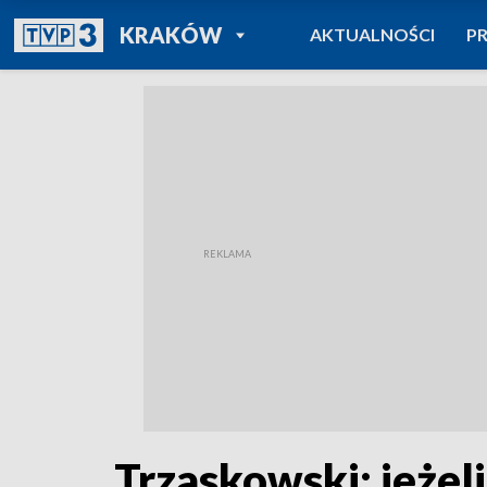
POWRÓT DO
KRAKÓW
AKTUALNOŚCI
P
TVP REGIONY
Trzaskowski: jeżel