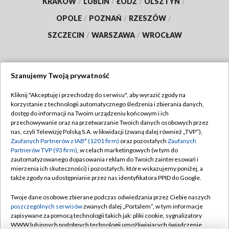
KRAKÓW
/
LUBLIN
/
ŁÓDŹ
/
OLSZTYN
/
OPOLE
/
POZNAŃ
/
RZESZÓW
/
SZCZECIN
/
WARSZAWA
/
WROCŁAW
Szanujemy Twoją prywatność
Dołącz do nas:
Kliknij "Akceptuję i przechodzę do serwisu", aby wyrazić zgody na
korzystanie z technologii automatycznego śledzenia i zbierania danych,
TVP
dostęp do informacji na Twoim urządzeniu końcowym i ich
Abonament TVP
przechowywanie oraz na przetwarzanie Twoich danych osobowych przez
Regulamin TVP
nas, czyli Telewizję Polską S.A. w likwidacji (zwaną dalej również „TVP”),
Emisja w TVP
Polityka prywatności
Zaufanych Partnerów z IAB* (1201 firm)
oraz pozostałych
Zaufanych
Partnerów TVP (93 firm)
, w celach marketingowych (w tym do
Centrum informacji TVP
Moje zgody
zautomatyzowanego dopasowania reklam do Twoich zainteresowań i
mierzenia ich skuteczności) i pozostałych, które wskazujemy poniżej, a
Naziemna Telewizja Cyfrowa
Pomoc
także zgody na udostępnianie przez nas identyfikatora PPID do Google.
Sklep TVP
Biuro reklamy
Twoje dane osobowe zbierane podczas odwiedzania przez Ciebie naszych
Rada Programowa
Kontakt
poszczególnych serwisów
zwanych dalej „Portalem”, w tym informacje
zapisywane za pomocą technologii takich jak: pliki cookie, sygnalizatory
System NOS
WWW lub innych podobnych technologii umożliwiających świadczenie