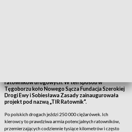
Kierowcy ciężarówek ratownikami
Źródło: TVP3 Kraków
Mogą udzielać pomocy będąc w trasie, gdy
zauważą kogos kto jej potrzebuje. 20 zawodowych
kierowców ciężarówek zdobyło certyfikaty
ratowników drogowych. W ten sposób w
Tęgoborzu koło Nowego Sącza Fundacja Szerokiej
Drogi Ewy i Sobiesława Zasady zainaugurowała
projekt pod nazwą „TIR Ratownik”.
Po polskich drogach jeździ 250 000 ciężarówek. Ich
kierowcy to prawdziwa armia potencjalnych ratowników,
przemierzających codziennie tysiące kilometrów i często