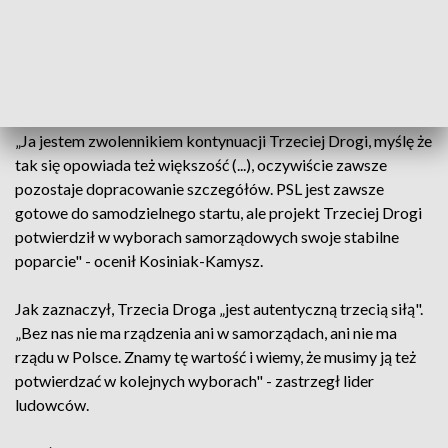
Wicepremier, szef MON pytany podczas poniedziałkowego
briefingu w Tarnowie o nadchodzące wybory do Parlamentu
Europejskiego odpowiedział, że będą one tematem
wtorkowego posiedzenia Komitetu Wykonawczego PSL.
„Ja jestem zwolennikiem kontynuacji Trzeciej Drogi, myślę że
tak się opowiada też większość (...), oczywiście zawsze
pozostaje dopracowanie szczegółów. PSL jest zawsze
gotowe do samodzielnego startu, ale projekt Trzeciej Drogi
potwierdził w wyborach samorządowych swoje stabilne
poparcie" - ocenił Kosiniak-Kamysz.
Jak zaznaczył, Trzecia Droga „jest autentyczną trzecią siłą".
„Bez nas nie ma rządzenia ani w samorządach, ani nie ma
rządu w Polsce. Znamy tę wartość i wiemy, że musimy ją też
potwierdzać w kolejnych wyborach" - zastrzegł lider
ludowców.