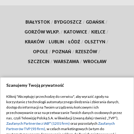
BIAŁYSTOK
/
BYDGOSZCZ
/
GDAŃSK
/
GORZÓW WLKP.
/
KATOWICE
/
KIELCE
/
KRAKÓW
/
LUBLIN
/
ŁÓDŹ
/
OLSZTYN
/
OPOLE
/
POZNAŃ
/
RZESZÓW
/
SZCZECIN
/
WARSZAWA
/
WROCŁAW
Szanujemy Twoją prywatność
Dołącz do nas:
Kliknij "Akceptuję i przechodzę do serwisu", aby wyrazić zgody na
korzystanie z technologii automatycznego śledzenia i zbierania danych,
TVP
dostęp do informacji na Twoim urządzeniu końcowym i ich
Abonament TVP
przechowywanie oraz na przetwarzanie Twoich danych osobowych przez
Regulamin TVP
nas, czyli Telewizję Polską S.A. w likwidacji (zwaną dalej również „TVP”),
Emisja w TVP
Polityka prywatności
Zaufanych Partnerów z IAB* (1201 firm)
oraz pozostałych
Zaufanych
Partnerów TVP (93 firm)
, w celach marketingowych (w tym do
Centrum informacji TVP
Moje zgody