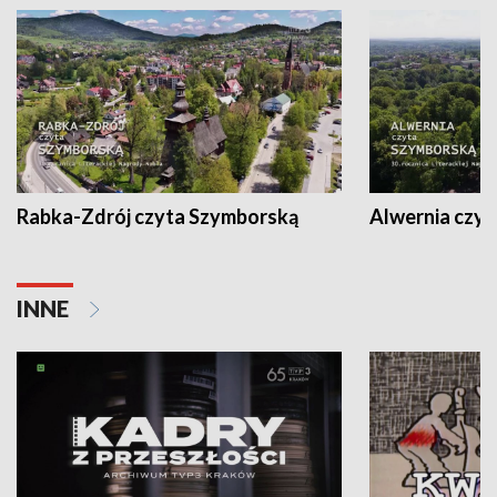
Rabka-Zdrój czyta Szymborską
Alwernia czy
INNE