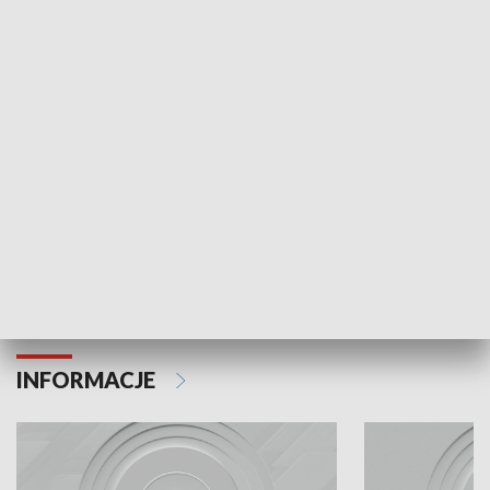
Odc. 6
Odc. 5
Czy wiesz, że Kraków inwestuje w edukację i
Czy wiesz, jak Kr
rozwój młodych?
mieszkańców?
INFORMACJE