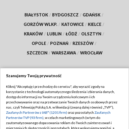
BIAŁYSTOK
/
BYDGOSZCZ
/
GDAŃSK
/
GORZÓW WLKP.
/
KATOWICE
/
KIELCE
/
KRAKÓW
/
LUBLIN
/
ŁÓDŹ
/
OLSZTYN
/
OPOLE
/
POZNAŃ
/
RZESZÓW
/
SZCZECIN
/
WARSZAWA
/
WROCŁAW
Szanujemy Twoją prywatność
Dołącz do nas:
Kliknij "Akceptuję i przechodzę do serwisu", aby wyrazić zgody na
korzystanie z technologii automatycznego śledzenia i zbierania danych,
TVP
dostęp do informacji na Twoim urządzeniu końcowym i ich
Abonament TVP
przechowywanie oraz na przetwarzanie Twoich danych osobowych przez
Regulamin TVP
nas, czyli Telewizję Polską S.A. w likwidacji (zwaną dalej również „TVP”),
Emisja w TVP
Zaufanych Partnerów z IAB* (1201 firm)
oraz pozostałych
Zaufanych
Polityka prywatności
Partnerów TVP (93 firm)
, w celach marketingowych (w tym do
Centrum informacji TVP
Moje zgody
zautomatyzowanego dopasowania reklam do Twoich zainteresowań i
mierzenia ich skuteczności) i pozostałych, które wskazujemy poniżej, a