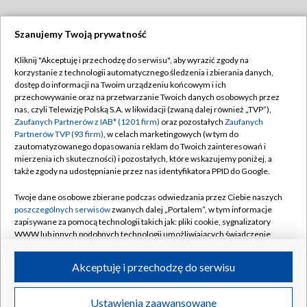
Szanujemy Twoją prywatność
Dołącz do nas:
Kliknij "Akceptuję i przechodzę do serwisu", aby wyrazić zgody na
korzystanie z technologii automatycznego śledzenia i zbierania danych,
TVP
dostęp do informacji na Twoim urządzeniu końcowym i ich
Abonament TVP
przechowywanie oraz na przetwarzanie Twoich danych osobowych przez
Regulamin TVP
nas, czyli Telewizję Polską S.A. w likwidacji (zwaną dalej również „TVP”),
Emisja w TVP
Polityka prywatności
Zaufanych Partnerów z IAB* (1201 firm)
oraz pozostałych
Zaufanych
Partnerów TVP (93 firm)
, w celach marketingowych (w tym do
Centrum informacji TVP
Moje zgody
zautomatyzowanego dopasowania reklam do Twoich zainteresowań i
mierzenia ich skuteczności) i pozostałych, które wskazujemy poniżej, a
Naziemna Telewizja Cyfrowa
Pomoc
także zgody na udostępnianie przez nas identyfikatora PPID do Google.
Sklep TVP
Biuro reklamy
Twoje dane osobowe zbierane podczas odwiedzania przez Ciebie naszych
Rada Programowa
Kontakt
poszczególnych serwisów
zwanych dalej „Portalem”, w tym informacje
zapisywane za pomocą technologii takich jak: pliki cookie, sygnalizatory
System NOS
WWW lub innych podobnych technologii umożliwiających świadczenie
dopasowanych i bezpiecznych usług, personalizację treści oraz reklam,
Informacje o nadawcy
Kanały
udostępnianie funkcji mediów społecznościowych oraz analizowanie
Akceptuję i przechodzę do serwisu
ruchu w Internecie.
Program dla prasy
©2026 Telewizja Polska S.A. w likwidacji
Biuro Reklamy
Twoje dane osobowe zbierane podczas odwiedzania przez Ciebie
Ustawienia zaawansowane