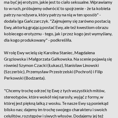
ma być jej erotyzm, jakie jest to ciało seksualne. Wprawiamy
to w ruch, próbujemy odwrócić to spojrzenie - że ta kobieta
patrzy na reżysera, który patrzy na nią w ten sposób" -
dodała Iga Gańczarczyk. "Zajmujemy się zarówno postacią
Ewy, aktorką grającą postać Ewy, ale też kwestiom obrazu
kobiecego erotyzmu - tego, jak i przez kogo jest wymyślany,
dla kogo produkowany" - podkreśliła.
W rolę Ewy wcielą się Karolina Staniec, Magdalena
Grąziowska i Małgorzata Gałkowska. Na scenie pojawią się
również Szymon Czacki (Łukasz), Stanisław Linowski
(Szczerbic), Przemysław Przestrzelski (Pochroń) i Filip
Perkowski (Bodzanta).
"Chcemy trochę odrzeć tę Ewę z tych wszystkich mitów,
stereotypów, które wokół niej narosły, wyjąć z formy, w
której jest piękną lalką z wosku. Te nasze Ewy są poniekąd
blisko nas; dajemy im trochę swojego charakteru i swoich
celulitów, rozstępów i siwych włosów. Dodajemy jej też