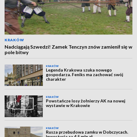
KRAKÓW
Nadciągają Szwedzi! Zamek Tenczyn znów zamienił się w
pole bitwy
KRAKÓW
Legenda Krakowa szuka nowego
gospodarza. Feniks ma zachować swój
charakter
KRAKÓW
Powstańcze losy żołnierzy AK na nowej
wystawie w Krakowie
KRAKÓW
Rusza przebudowa zamku w Dobczycach.
Inwestycja za 4,5 mln zł