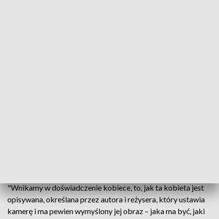
Gańczarczyk, odpowiedzialna za scenariusz i dramaturgię.
"Jest to opowieść o młodej dziewczynie, zakochaniu,
pierwszych erotycznych doznaniach, namiętności i o tym, kto
je kontroluje oraz w jaki sposób. To także doświadczenie
dojrzałej kobiety, która tych spotkań seksualnych ma wiele. I
to jest też opowieść o kobiecie starzejącej się, o ciele tej
kobiety, o tym, czego nie pokazujemy w opowieściach o
kobietach i jak chcemy o kobiecości opowiadać - czy to ma
być zakonserwowana młodość, czy ta opowieść może się
odbywać na naszych własnych kobiecych prawach" -
wyjaśniła.
Twórców interesuje zarówno fabuła książki, jak również
emocje towarzyszące publikacji powieści oraz premierze
filmowej adaptacji Waleriana Borowczyka z lat 70. XX wieku.
"Wnikamy w doświadczenie kobiece, to, jak ta kobieta jest
opisywana, określana przez autora i reżysera, który ustawia
kamerę i ma pewien wymyślony jej obraz – jaka ma być, jaki