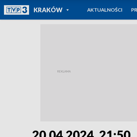
POWRÓT DO
KRAKÓW
AKTUALNOŚCI
P
TVP REGIONY
20.04.2024, 21:50