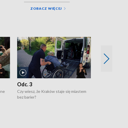
ZOBACZ WIĘCEJ
Odc. 3
Odc. 2
wne
Czy wiesz, że Kraków staje się miastem
Czy wiesz, że Kr
bez barier?
poprawia jakość 