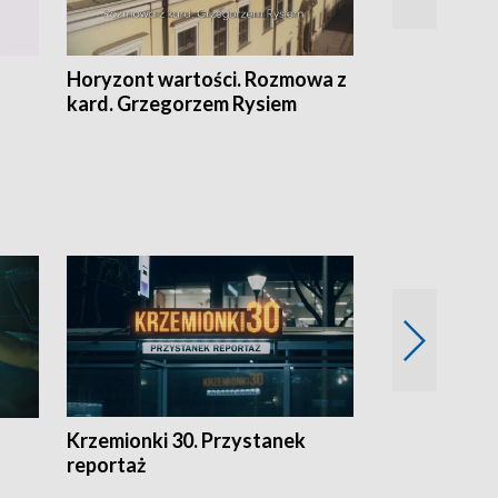
Horyzont wartości. Rozmowa z
Kulturalnie 
kard. Grzegorzem Rysiem
Krzemionki 30. Przystanek
Kraków - jak
reportaż