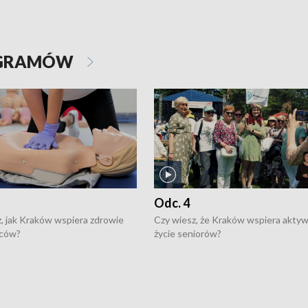
OGRAMÓW
Odc. 4
, jak Kraków wspiera zdrowie
Czy wiesz, że Kraków wspiera akty
ców?
życie seniorów?