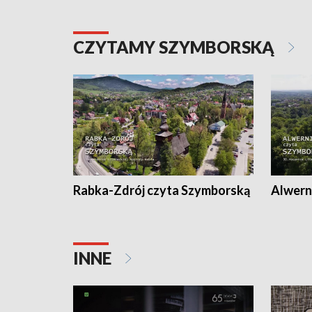
CZYTAMY SZYMBORSKĄ
Rabka-Zdrój czyta Szymborską
Alwern
INNE