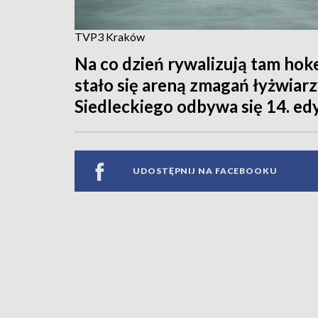
TVP3 Kraków
Na co dzień rywalizują tam hokei
stało się areną zmagań łyżwiarz
Siedleckiego odbywa się 14. e
UDOSTĘPNIJ NA FACEBOOKU