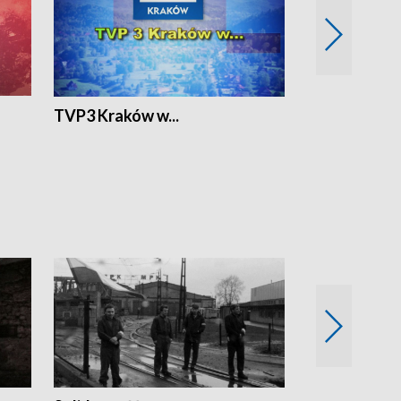
TVP3 Kraków w...
Ślizg