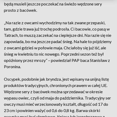
będą musieli jeszcze poczekać na świeżo wędzone sery
prosto z bacówek.
„Na razie z owcami wychodzimy na tak zwane przepaski,
tam, gdzie trawa już trochę podrosła. Ci bacowie, co pasą w
Tatrach, to muszą zaczekać na cieplejsze dni. Na razie się nie
zapowiada, bo ma jeszcze padać śnieg. Na hale to pójdziemy
z owcami gdzieś w połowie maja. Chciałoby się już iść, ale
śnieg w kwietniu to nic nowego. Poprzedni sezon też był
opóźniony przez mrozy” – powiedział PAP baca Stanisław z
Poronina.
Oscypek, podobnie jak bryndza, jest wpisany na unijną listę
produktów tradycyjnych, chronionych prawem w całej UE.
Wędzone sery z bacówek można sprzedawać w okresie
wypasu owiec, czyli od maja do października. Tradycyjny ser
owczy musi mieć wrzecionowaty kształt, długość od 17 do
23 cm i powinien ważyć od 0,6 do 0,8 kg. Barwa skórki
oscypka musi być słomkowo-lśniąca lub jasnobrązowa z