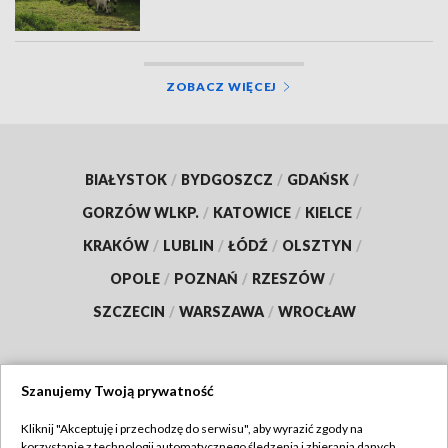
ZOBACZ WIĘCEJ
BIAŁYSTOK
/
BYDGOSZCZ
/
GDAŃSK
/
GORZÓW WLKP.
/
KATOWICE
/
KIELCE
/
KRAKÓW
/
LUBLIN
/
ŁÓDŹ
/
OLSZTYN
/
OPOLE
/
POZNAŃ
/
RZESZÓW
/
SZCZECIN
/
WARSZAWA
/
WROCŁAW
Szanujemy Twoją prywatność
Dołącz do nas:
Kliknij "Akceptuję i przechodzę do serwisu", aby wyrazić zgody na
korzystanie z technologii automatycznego śledzenia i zbierania danych,