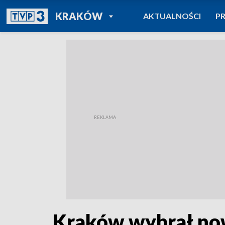
POWRÓT DO
KRAKÓW
AKTUALNOŚCI
P
TVP REGIONY
Kraków wybrał no