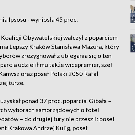
a Ipsosu - wyniosła 45 proc.
Koalicji Obywatelskiej walczył z poparciem
nia Lepszy Kraków Stanisława Mazura, który
wyborów zrezygnował z ubiegania się o ten
parcia udzielił mu także wicepremier, szef
Kamysz oraz poseł Polski 2050 Rafał
ej turze.
zyskał ponad 37 proc. poparcia, Gibała –
ych wyborach samorządowych o fotel
atów – do drugiej tury nie przeszli: poseł
nt Krakowa Andrzej Kulig, poseł