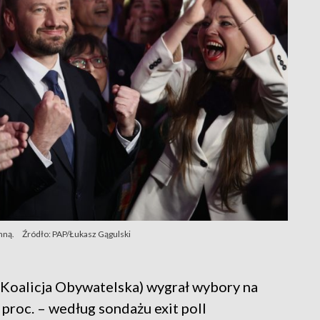
nną.
Źródło: PAP/Łukasz Gągulski
Koalicja Obywatelska) wygrał wybory na
proc. – według sondażu exit poll