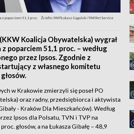
 z poparciem 51,1 proc.
Źródło: PAP/Łukasz Gągulski / PAP/Art Service
 (KKW Koalicja Obywatelska) wygrał
z poparciem 51,1 proc. – według
nego przez Ipsos. Zgodnie z
startujący z własnego komitetu
 głosów.
ch w Krakowie zmierzyli się poseł PO
elska) oraz radny, przedsiębiorca i aktywista
Gibały - Kraków Dla Mieszkańców). Według
rzez Ipsos dla Polsatu, TVN i TVP na
roc. głosów, a na Łukasza Gibałę – 48,9