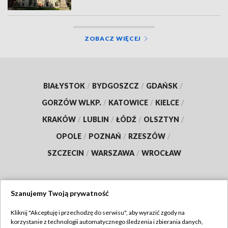
ZOBACZ WIĘCEJ
BIAŁYSTOK
/
BYDGOSZCZ
/
GDAŃSK
/
GORZÓW WLKP.
/
KATOWICE
/
KIELCE
/
KRAKÓW
/
LUBLIN
/
ŁÓDŹ
/
OLSZTYN
/
OPOLE
/
POZNAŃ
/
RZESZÓW
/
SZCZECIN
/
WARSZAWA
/
WROCŁAW
Szanujemy Twoją prywatność
Dołącz do nas:
Kliknij "Akceptuję i przechodzę do serwisu", aby wyrazić zgody na
korzystanie z technologii automatycznego śledzenia i zbierania danych,
TVP