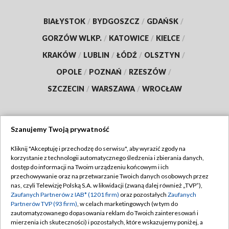
BIAŁYSTOK
/
BYDGOSZCZ
/
GDAŃSK
/
GORZÓW WLKP.
/
KATOWICE
/
KIELCE
/
KRAKÓW
/
LUBLIN
/
ŁÓDŹ
/
OLSZTYN
/
OPOLE
/
POZNAŃ
/
RZESZÓW
/
SZCZECIN
/
WARSZAWA
/
WROCŁAW
Szanujemy Twoją prywatność
Dołącz do nas:
Kliknij "Akceptuję i przechodzę do serwisu", aby wyrazić zgody na
korzystanie z technologii automatycznego śledzenia i zbierania danych,
TVP
dostęp do informacji na Twoim urządzeniu końcowym i ich
Abonament TVP
przechowywanie oraz na przetwarzanie Twoich danych osobowych przez
Regulamin TVP
nas, czyli Telewizję Polską S.A. w likwidacji (zwaną dalej również „TVP”),
Emisja w TVP
Polityka prywatności
Zaufanych Partnerów z IAB* (1201 firm)
oraz pozostałych
Zaufanych
Partnerów TVP (93 firm)
, w celach marketingowych (w tym do
Centrum informacji TVP
Moje zgody
zautomatyzowanego dopasowania reklam do Twoich zainteresowań i
mierzenia ich skuteczności) i pozostałych, które wskazujemy poniżej, a
Naziemna Telewizja Cyfrowa
Pomoc