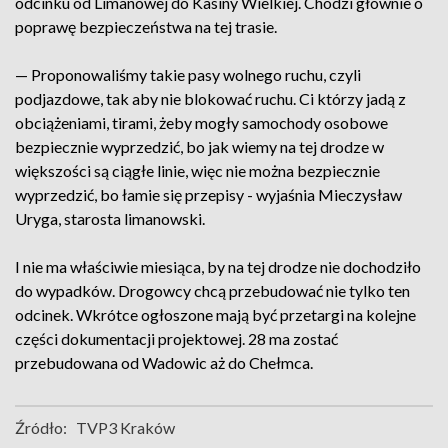
odcinku od Limanowej do Kasiny Wielkiej. Chodzi głównie o
poprawę bezpieczeństwa na tej trasie.
— Proponowaliśmy takie pasy wolnego ruchu, czyli
podjazdowe, tak aby nie blokować ruchu. Ci którzy jadą z
obciążeniami, tirami, żeby mogły samochody osobowe
bezpiecznie wyprzedzić, bo jak wiemy na tej drodze w
większości są ciągłe linie, więc nie można bezpiecznie
wyprzedzić, bo łamie się przepisy - wyjaśnia Mieczysław
Uryga, starosta limanowski.
I nie ma właściwie miesiąca, by na tej drodze nie dochodziło
do wypadków. Drogowcy chcą przebudować nie tylko ten
odcinek. Wkrótce ogłoszone mają być przetargi na kolejne
części dokumentacji projektowej. 28 ma zostać
przebudowana od Wadowic aż do Chełmca.
Źródło:
TVP3 Kraków