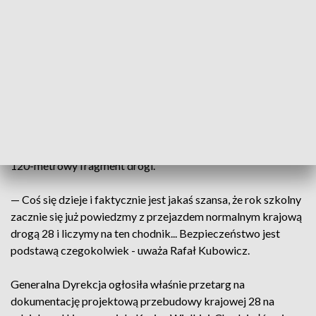
uciążliwość - tłumaczy Jerzy Kowalczyk, przedsiębiorca z
Kasiny Wielkiej.
Prace przy odbudowie drogi weszły w drugi etap. W grunt
wbito kilkadziesiąt tak zwanych gwoździ, by na miejsce
mógł wjechać specjalistyczny sprzęt. Teraz drogowcy
rozpoczęli wiercenie i betonowanie 20-metrowych słupów,
na których spocznie konstrukcja drogi. Będzie blisko sto
takich betonowych pali, na których ułożony zostanie nowy
120-metrowy fragment drogi.
— Coś się dzieje i faktycznie jest jakaś szansa, że rok szkolny
zacznie się już powiedzmy z przejazdem normalnym krajową
drogą 28 i liczymy na ten chodnik... Bezpieczeństwo jest
podstawą czegokolwiek - uważa Rafał Kubowicz.
Generalna Dyrekcja ogłosiła właśnie przetarg na
dokumentację projektową przebudowy krajowej 28 na