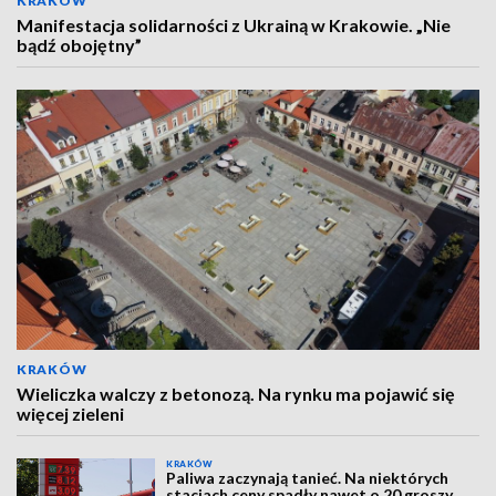
KRAKÓW
Manifestacja solidarności z Ukrainą w Krakowie. „Nie
bądź obojętny”
KRAKÓW
Wieliczka walczy z betonozą. Na rynku ma pojawić się
więcej zieleni
KRAKÓW
Paliwa zaczynają tanieć. Na niektórych
stacjach ceny spadły nawet o 20 groszy