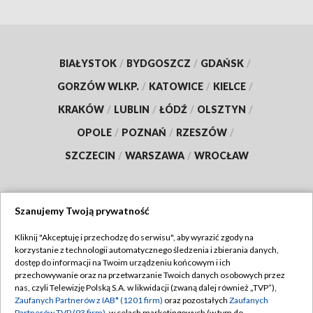
BIAŁYSTOK
/
BYDGOSZCZ
/
GDAŃSK
/
GORZÓW WLKP.
/
KATOWICE
/
KIELCE
/
KRAKÓW
/
LUBLIN
/
ŁÓDŹ
/
OLSZTYN
/
OPOLE
/
POZNAŃ
/
RZESZÓW
/
SZCZECIN
/
WARSZAWA
/
WROCŁAW
Szanujemy Twoją prywatność
Dołącz do nas:
Kliknij "Akceptuję i przechodzę do serwisu", aby wyrazić zgody na
korzystanie z technologii automatycznego śledzenia i zbierania danych,
TVP
dostęp do informacji na Twoim urządzeniu końcowym i ich
Abonament TVP
przechowywanie oraz na przetwarzanie Twoich danych osobowych przez
Regulamin TVP
nas, czyli Telewizję Polską S.A. w likwidacji (zwaną dalej również „TVP”),
Emisja w TVP
Zaufanych Partnerów z IAB* (1201 firm)
oraz pozostałych
Zaufanych
Polityka prywatności
Partnerów TVP (93 firm)
, w celach marketingowych (w tym do