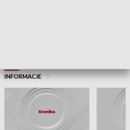
Odc. 6
Odc. 5
Czy wiesz, że Kraków inwestuje w edukację i
Czy wiesz, jak Kr
rozwój młodych?
mieszkańców?
INFORMACJE