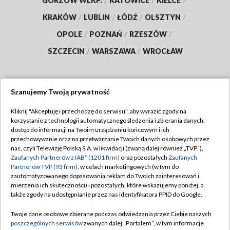
GORZÓW WLKP.
/
KATOWICE
/
KIELCE
/
KRAKÓW
/
LUBLIN
/
ŁÓDŹ
/
OLSZTYN
/
OPOLE
/
POZNAŃ
/
RZESZÓW
/
SZCZECIN
/
WARSZAWA
/
WROCŁAW
Szanujemy Twoją prywatność
Dołącz do nas:
Kliknij "Akceptuję i przechodzę do serwisu", aby wyrazić zgody na
korzystanie z technologii automatycznego śledzenia i zbierania danych,
TVP
dostęp do informacji na Twoim urządzeniu końcowym i ich
Abonament TVP
przechowywanie oraz na przetwarzanie Twoich danych osobowych przez
Regulamin TVP
nas, czyli Telewizję Polską S.A. w likwidacji (zwaną dalej również „TVP”),
Emisja w TVP
Zaufanych Partnerów z IAB* (1201 firm)
oraz pozostałych
Zaufanych
Polityka prywatności
Partnerów TVP (93 firm)
, w celach marketingowych (w tym do
Centrum informacji TVP
Moje zgody
zautomatyzowanego dopasowania reklam do Twoich zainteresowań i
mierzenia ich skuteczności) i pozostałych, które wskazujemy poniżej, a
Naziemna Telewizja Cyfrowa
Pomoc
także zgody na udostępnianie przez nas identyfikatora PPID do Google.
Sklep TVP
Biuro reklamy
Twoje dane osobowe zbierane podczas odwiedzania przez Ciebie naszych
Rada Programowa
poszczególnych serwisów
zwanych dalej „Portalem”, w tym informacje
Kontakt