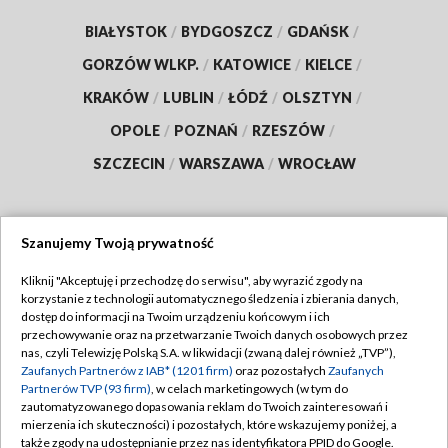
BIAŁYSTOK
/
BYDGOSZCZ
/
GDAŃSK
/
GORZÓW WLKP.
/
KATOWICE
/
KIELCE
/
KRAKÓW
/
LUBLIN
/
ŁÓDŹ
/
OLSZTYN
/
OPOLE
/
POZNAŃ
/
RZESZÓW
/
SZCZECIN
/
WARSZAWA
/
WROCŁAW
Szanujemy Twoją prywatność
Dołącz do nas:
Kliknij "Akceptuję i przechodzę do serwisu", aby wyrazić zgody na
korzystanie z technologii automatycznego śledzenia i zbierania danych,
TVP
dostęp do informacji na Twoim urządzeniu końcowym i ich
Abonament TVP
przechowywanie oraz na przetwarzanie Twoich danych osobowych przez
Regulamin TVP
nas, czyli Telewizję Polską S.A. w likwidacji (zwaną dalej również „TVP”),
Emisja w TVP
Zaufanych Partnerów z IAB* (1201 firm)
oraz pozostałych
Zaufanych
Polityka prywatności
Partnerów TVP (93 firm)
, w celach marketingowych (w tym do
Centrum informacji TVP
Moje zgody
zautomatyzowanego dopasowania reklam do Twoich zainteresowań i
mierzenia ich skuteczności) i pozostałych, które wskazujemy poniżej, a
Naziemna Telewizja Cyfrowa
Pomoc
także zgody na udostępnianie przez nas identyfikatora PPID do Google.