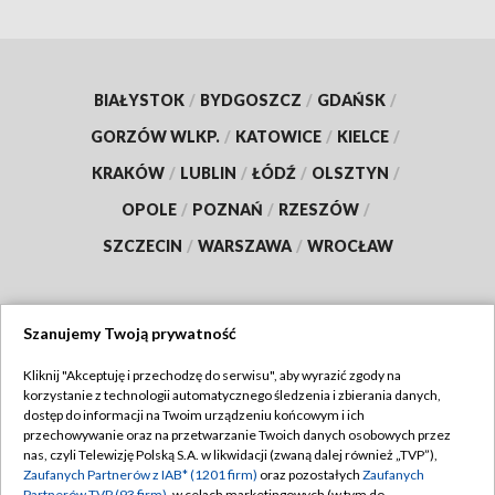
BIAŁYSTOK
/
BYDGOSZCZ
/
GDAŃSK
/
GORZÓW WLKP.
/
KATOWICE
/
KIELCE
/
KRAKÓW
/
LUBLIN
/
ŁÓDŹ
/
OLSZTYN
/
OPOLE
/
POZNAŃ
/
RZESZÓW
/
SZCZECIN
/
WARSZAWA
/
WROCŁAW
Szanujemy Twoją prywatność
Dołącz do nas:
Kliknij "Akceptuję i przechodzę do serwisu", aby wyrazić zgody na
korzystanie z technologii automatycznego śledzenia i zbierania danych,
TVP
dostęp do informacji na Twoim urządzeniu końcowym i ich
Abonament TVP
przechowywanie oraz na przetwarzanie Twoich danych osobowych przez
Regulamin TVP
nas, czyli Telewizję Polską S.A. w likwidacji (zwaną dalej również „TVP”),
Emisja w TVP
Zaufanych Partnerów z IAB* (1201 firm)
oraz pozostałych
Zaufanych
Polityka prywatności
Partnerów TVP (93 firm)
, w celach marketingowych (w tym do