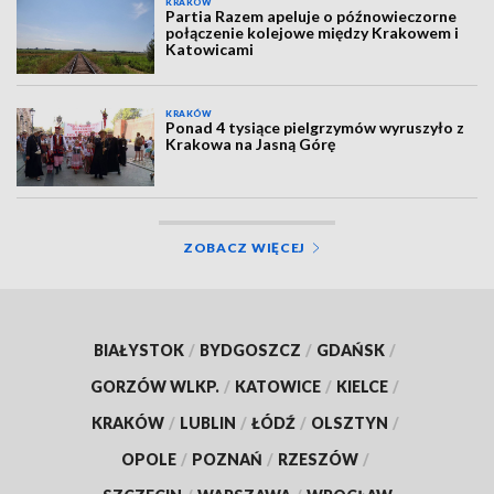
KRAKÓW
Partia Razem apeluje o późnowieczorne
połączenie kolejowe między Krakowem i
Katowicami
KRAKÓW
Ponad 4 tysiące pielgrzymów wyruszyło z
Krakowa na Jasną Górę
ZOBACZ WIĘCEJ
BIAŁYSTOK
/
BYDGOSZCZ
/
GDAŃSK
/
GORZÓW WLKP.
/
KATOWICE
/
KIELCE
/
KRAKÓW
/
LUBLIN
/
ŁÓDŹ
/
OLSZTYN
/
OPOLE
/
POZNAŃ
/
RZESZÓW
/