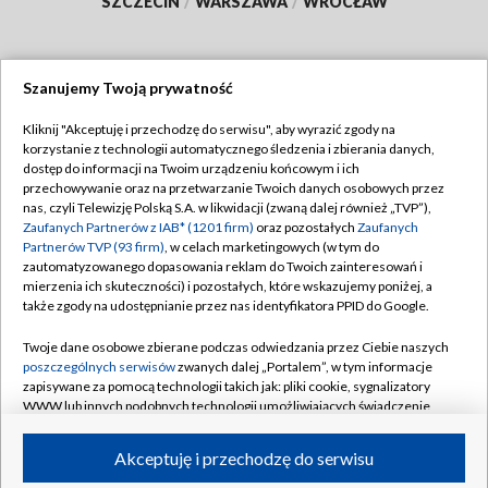
SZCZECIN
/
WARSZAWA
/
WROCŁAW
Szanujemy Twoją prywatność
Dołącz do nas:
Kliknij "Akceptuję i przechodzę do serwisu", aby wyrazić zgody na
korzystanie z technologii automatycznego śledzenia i zbierania danych,
TVP
dostęp do informacji na Twoim urządzeniu końcowym i ich
Abonament TVP
przechowywanie oraz na przetwarzanie Twoich danych osobowych przez
Regulamin TVP
nas, czyli Telewizję Polską S.A. w likwidacji (zwaną dalej również „TVP”),
Emisja w TVP
Polityka prywatności
Zaufanych Partnerów z IAB* (1201 firm)
oraz pozostałych
Zaufanych
Partnerów TVP (93 firm)
, w celach marketingowych (w tym do
Centrum informacji TVP
Moje zgody
zautomatyzowanego dopasowania reklam do Twoich zainteresowań i
mierzenia ich skuteczności) i pozostałych, które wskazujemy poniżej, a
Naziemna Telewizja Cyfrowa
Pomoc
także zgody na udostępnianie przez nas identyfikatora PPID do Google.
Sklep TVP
Biuro reklamy
Twoje dane osobowe zbierane podczas odwiedzania przez Ciebie naszych
Rada Programowa
Kontakt
poszczególnych serwisów
zwanych dalej „Portalem”, w tym informacje
zapisywane za pomocą technologii takich jak: pliki cookie, sygnalizatory
System NOS
WWW lub innych podobnych technologii umożliwiających świadczenie
dopasowanych i bezpiecznych usług, personalizację treści oraz reklam,
Informacje o nadawcy
Kanały
udostępnianie funkcji mediów społecznościowych oraz analizowanie
Akceptuję i przechodzę do serwisu
ruchu w Internecie.
Program dla prasy