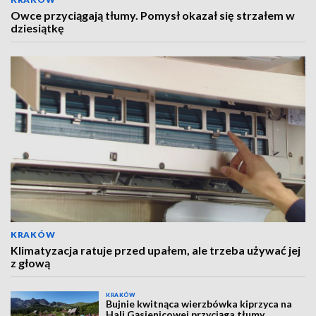
Owce przyciągają tłumy. Pomysł okazał się strzałem w
dziesiątkę
KRAKÓW
Klimatyzacja ratuje przed upałem, ale trzeba używać jej
z głową
KRAKÓW
Bujnie kwitnąca wierzbówka kiprzyca na
Hali Gąsienicowej przyciąga tłumy