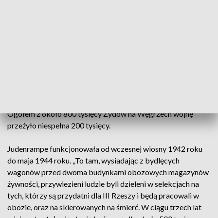
„Po dwóch pierwszych transportach władze obozowe
przekonały się, że obóz nie jest gotowy na przyjęcie
planowanej, ogromnej liczby Żydów z Węgier. Wstrzymano
transporty do czasu dokończenia budowy rampy kolejowej
wewnątrz Birkenau. Główna faza deportacji Żydów z Węgier
rozpoczęła się 14 maja i trwała do 9 lipca 1944 roku. W tym
okresie do Auschwitz przyjechały 142 pociągi” – powiedział
Kopijasz.
Ogółem z około 800 tysięcy Żydów na Węgrzech wojnę
przeżyło niespełna 200 tysięcy.
Judenrampe funkcjonowała od wczesnej wiosny 1942 roku
do maja 1944 roku. „To tam, wysiadając z bydlęcych
wagonów przed dwoma budynkami obozowych magazynów
żywności, przywiezieni ludzie byli dzieleni w selekcjach na
tych, którzy są przydatni dla III Rzeszy i będą pracowali w
obozie, oraz na skierowanych na śmierć. W ciągu trzech lat