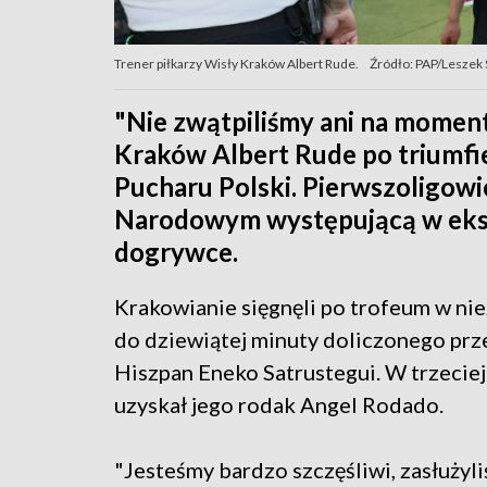
Trener piłkarzy Wisły Kraków Albert Rude.
Źródło: PAP/Leszek
"Nie zwątpiliśmy ani na moment
Kraków Albert Rude po triumfie
Pucharu Polski. Pierwszoligow
Narodowym występującą w ekstr
dogrywce.
Krakowianie sięgnęli po trofeum w ni
do dziewiątej minuty doliczonego prz
Hiszpan Eneko Satrustegui. W trzecie
uzyskał jego rodak Angel Rodado.
"Jesteśmy bardzo szczęśliwi, zasłużyli