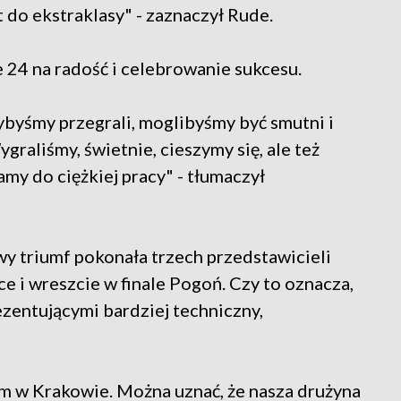
t do ekstraklasy" - zaznaczył Rude.
ie 24 na radość i celebrowanie sukcesu.
byśmy przegrali, moglibyśmy być smutni i
raliśmy, świetnie, cieszymy się, ale też
my do ciężkiej pracy" - tłumaczył
y triumf pokonała trzech przedstawicieli
e i wreszcie w finale Pogoń. Czy to oznacza,
rezentującymi bardziej techniczny,
tem w Krakowie. Można uznać, że nasza drużyna