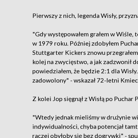
Pierwszy z nich, legenda Wisły, przyzn
"Gdy występowałem grałem w Wiśle, to 
w 1979 roku. Później zdobyłem Puchar 
Stuttgarter Kickers znowu przegrałem f
kolej na zwycięstwo, a jak zadzwonił d
powiedziałem, że będzie 2:1 dla Wisły.
zadowolony" - wskazał 72-letni Kmiec
Z kolei Jop sięgnął z Wisłą po Puchar 
"Wtedy jednak mieliśmy w drużynie wi
indywidualności, chyba potencjał tamte
raczej obyłoby się bez dogrywki" - s