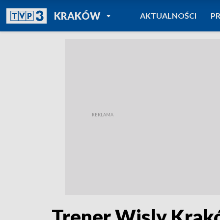
POWRÓT DO
KRAKÓW
AKTUALNOŚCI
P
TVP REGIONY
Trener Wisly Krak