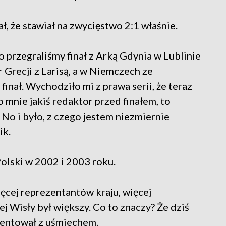
ał, że stawiał na zwycięstwo 2:1 właśnie.
przegraliśmy finał z Arką Gdynia w Lublinie
Grecji z Larisą, a w Niemczech ze
inał. Wychodziło mi z prawa serii, że teraz
o mnie jakiś redaktor przed finałem, to
 No i było, z czego jestem niezmiernie
ik.
Polski w 2002 i 2003 roku.
ęcej reprezentantów kraju, więcej
j Wisły był większy. Co to znaczy? Że dziś
puentował z uśmiechem.