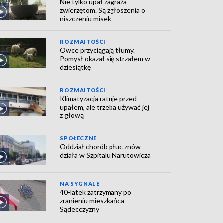
Nie tylko upał zagraża
zwierzętom. Są zgłoszenia o
niszczeniu misek
ROZMAITOŚCI
Owce przyciągają tłumy.
Pomysł okazał się strzałem w
dziesiątkę
ROZMAITOŚCI
Klimatyzacja ratuje przed
upałem, ale trzeba używać jej
z głową
SPOŁECZNE
Oddział chorób płuc znów
działa w Szpitalu Narutowicza
NA SYGNALE
40-latek zatrzymany po
zranieniu mieszkańca
Sądecczyzny