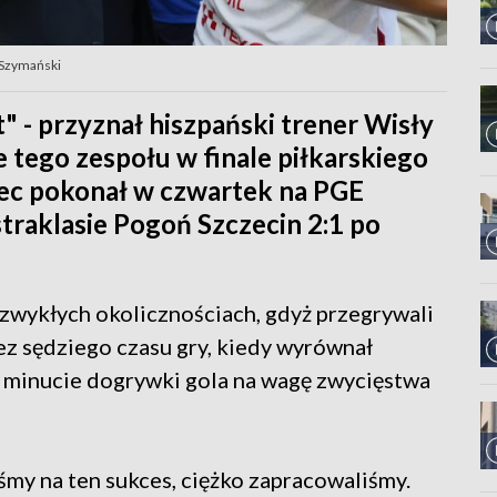
 Szymański
" - przyznał hiszpański trener Wisły
 tego zespołu w finale piłkarskiego
iec pokonał w czwartek na PGE
aklasie Pogoń Szczecin 2:1 po
ezwykłych okolicznościach, gdyż przegrywali
ez sędziego czasu gry, kiedy wyrównał
j minucie dogrywki gola na wagę zwycięstwa
śmy na ten sukces, ciężko zapracowaliśmy.