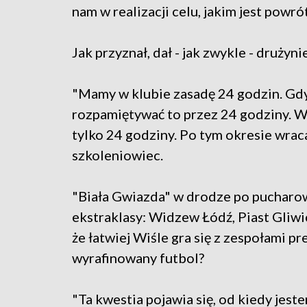
nam w realizacji celu, jakim jest powró
Jak przyznał, dał - jak zwykle - drużyn
"Mamy w klubie zasadę 24 godzin. Gdy
rozpamiętywać to przez 24 godziny. Wyg
tylko 24 godziny. Po tym okresie wraca
szkoleniowiec.
"Biała Gwiazda" w drodze po pucharow
ekstraklasy: Widzew Łódź, Piast Gliwic
że łatwiej Wiśle gra się z zespołami p
wyrafinowany futbol?
"Ta kwestia pojawia się, od kiedy jes