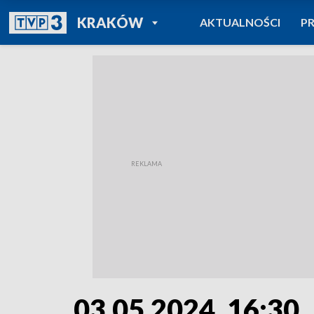
POWRÓT DO
KRAKÓW
AKTUALNOŚCI
P
TVP REGIONY
03.05.2024, 16:30