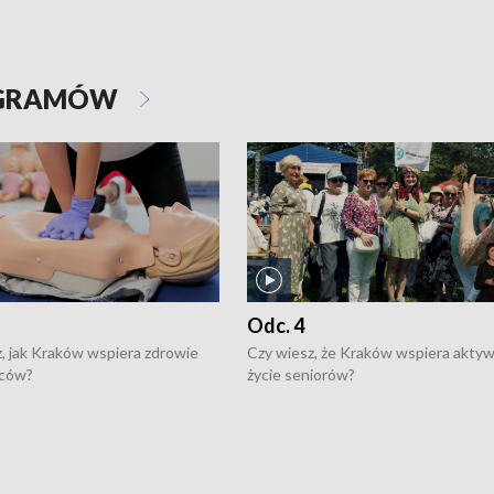
OGRAMÓW
Odc. 4
, jak Kraków wspiera zdrowie
Czy wiesz, że Kraków wspiera akty
ców?
życie seniorów?