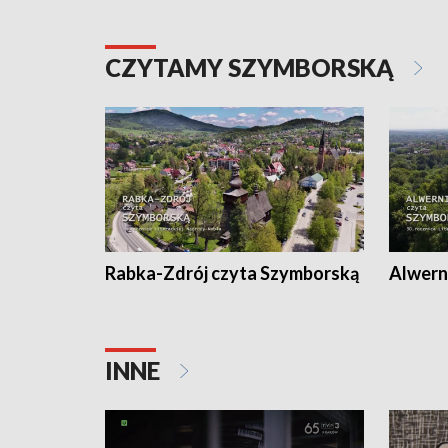
CZYTAMY SZYMBORSKĄ
Rabka-Zdrój czyta Szymborską
Alwern
INNE