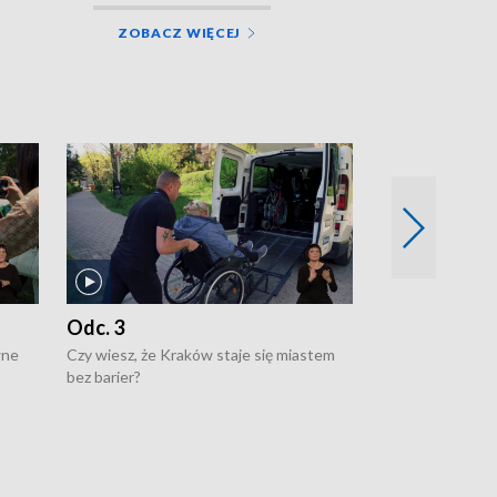
ZOBACZ WIĘCEJ
Odc. 3
Odc. 2
wne
Czy wiesz, że Kraków staje się miastem
Czy wiesz, że Kr
bez barier?
poprawia jakość 