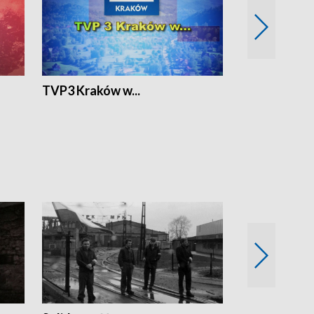
TVP3 Kraków w...
Ślizg