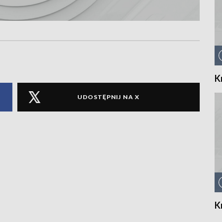
K
UDOSTĘPNIJ NA X
K