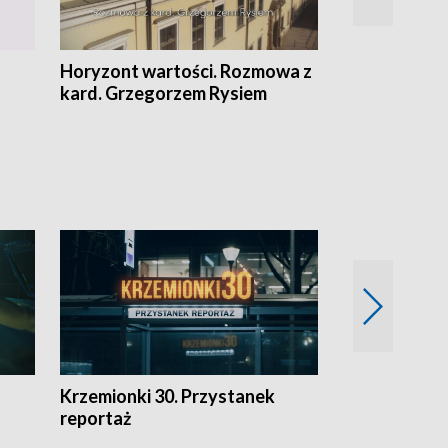
Horyzont wartości. Rozmowa z
Kulturalnie 
kard. Grzegorzem Rysiem
Krzemionki 30. Przystanek
Kraków - jak
reportaż