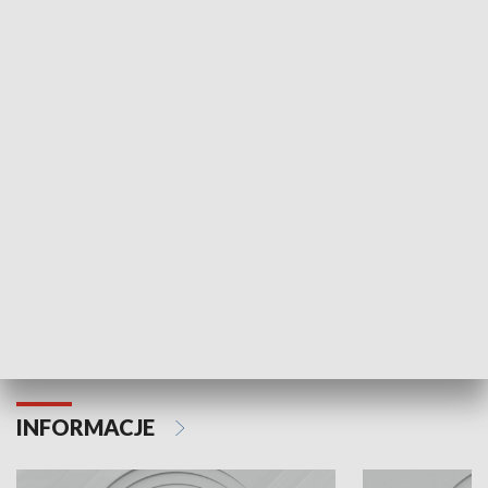
NAJNOWSZE WYDANIA PROGRAMÓW
Odc. 6
Odc. 5
Czy wiesz, że Kraków inwestuje w edukację i
Czy wiesz, jak Kr
rozwój młodych?
mieszkańców?
INFORMACJE