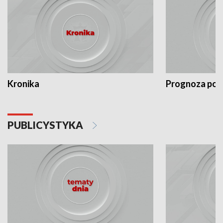
Kronika
Prognoza po
PUBLICYSTYKA