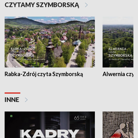
CZYTAMY SZYMBORSKĄ
Rabka-Zdrój czyta Szymborską
Alwernia czy
INNE