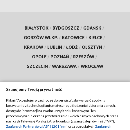
BIAŁYSTOK
/
BYDGOSZCZ
/
GDAŃSK
/
GORZÓW WLKP.
/
KATOWICE
/
KIELCE
/
KRAKÓW
/
LUBLIN
/
ŁÓDŹ
/
OLSZTYN
/
OPOLE
/
POZNAŃ
/
RZESZÓW
/
SZCZECIN
/
WARSZAWA
/
WROCŁAW
Szanujemy Twoją prywatność
Dołącz do nas:
Kliknij "Akceptuję i przechodzę do serwisu", aby wyrazić zgody na
korzystanie z technologii automatycznego śledzenia i zbierania danych,
TVP
dostęp do informacji na Twoim urządzeniu końcowym i ich
Abonament TVP
przechowywanie oraz na przetwarzanie Twoich danych osobowych przez
Regulamin TVP
nas, czyli Telewizję Polską S.A. w likwidacji (zwaną dalej również „TVP”),
Emisja w TVP
Zaufanych Partnerów z IAB* (1201 firm)
oraz pozostałych
Zaufanych
Polityka prywatności