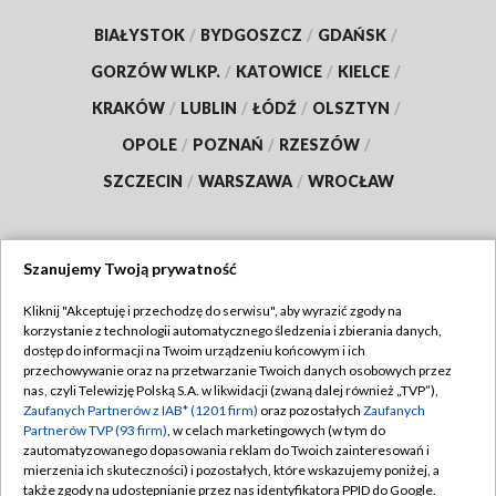
BIAŁYSTOK
/
BYDGOSZCZ
/
GDAŃSK
/
GORZÓW WLKP.
/
KATOWICE
/
KIELCE
/
KRAKÓW
/
LUBLIN
/
ŁÓDŹ
/
OLSZTYN
/
OPOLE
/
POZNAŃ
/
RZESZÓW
/
SZCZECIN
/
WARSZAWA
/
WROCŁAW
Szanujemy Twoją prywatność
Dołącz do nas:
Kliknij "Akceptuję i przechodzę do serwisu", aby wyrazić zgody na
korzystanie z technologii automatycznego śledzenia i zbierania danych,
TVP
dostęp do informacji na Twoim urządzeniu końcowym i ich
Abonament TVP
przechowywanie oraz na przetwarzanie Twoich danych osobowych przez
Regulamin TVP
nas, czyli Telewizję Polską S.A. w likwidacji (zwaną dalej również „TVP”),
Emisja w TVP
Zaufanych Partnerów z IAB* (1201 firm)
oraz pozostałych
Zaufanych
Polityka prywatności
Partnerów TVP (93 firm)
, w celach marketingowych (w tym do
Centrum informacji TVP
Moje zgody
zautomatyzowanego dopasowania reklam do Twoich zainteresowań i
mierzenia ich skuteczności) i pozostałych, które wskazujemy poniżej, a
Naziemna Telewizja Cyfrowa
Pomoc
także zgody na udostępnianie przez nas identyfikatora PPID do Google.