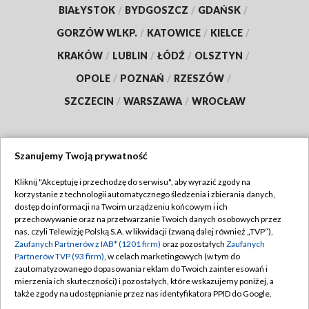
BIAŁYSTOK
/
BYDGOSZCZ
/
GDAŃSK
/
GORZÓW WLKP.
/
KATOWICE
/
KIELCE
/
KRAKÓW
/
LUBLIN
/
ŁÓDŹ
/
OLSZTYN
/
OPOLE
/
POZNAŃ
/
RZESZÓW
/
SZCZECIN
/
WARSZAWA
/
WROCŁAW
Szanujemy Twoją prywatność
Dołącz do nas:
Kliknij "Akceptuję i przechodzę do serwisu", aby wyrazić zgody na
korzystanie z technologii automatycznego śledzenia i zbierania danych,
TVP
dostęp do informacji na Twoim urządzeniu końcowym i ich
Abonament TVP
przechowywanie oraz na przetwarzanie Twoich danych osobowych przez
Regulamin TVP
nas, czyli Telewizję Polską S.A. w likwidacji (zwaną dalej również „TVP”),
Emisja w TVP
Polityka prywatności
Zaufanych Partnerów z IAB* (1201 firm)
oraz pozostałych
Zaufanych
Partnerów TVP (93 firm)
, w celach marketingowych (w tym do
Centrum informacji TVP
Moje zgody
zautomatyzowanego dopasowania reklam do Twoich zainteresowań i
mierzenia ich skuteczności) i pozostałych, które wskazujemy poniżej, a
Naziemna Telewizja Cyfrowa
Pomoc
także zgody na udostępnianie przez nas identyfikatora PPID do Google.
Sklep TVP