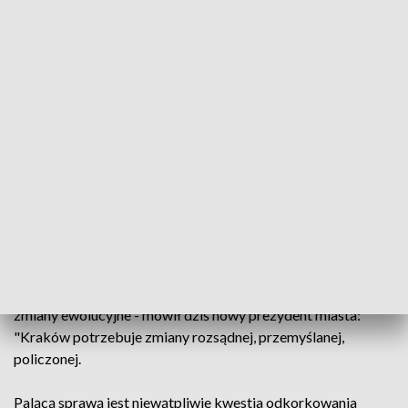
Zadania i wyzwania
Źródło: PAP/Art Service
Dziś honory i gratulacje, ale za chwilę przed nowym
prezydentem Krakowa obowiązki - realizacja
obietnic i sprawy, które już dłuższy czas czekają i
wymagają pilnego załatwienia.
Kraków oczekuje i potrzebuje zmian, ale powinny być to
zmiany ewolucyjne - mówił dziś nowy prezydent miasta:
"Kraków potrzebuje zmiany rozsądnej, przemyślanej,
policzonej.
Palącą sprawą jest niewątpliwie kwestia odkorkowania