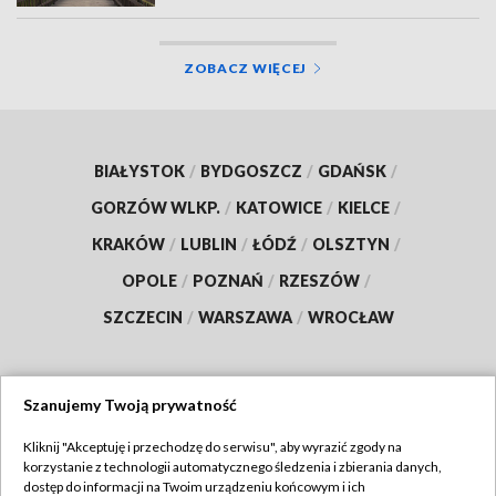
ZOBACZ WIĘCEJ
BIAŁYSTOK
/
BYDGOSZCZ
/
GDAŃSK
/
GORZÓW WLKP.
/
KATOWICE
/
KIELCE
/
KRAKÓW
/
LUBLIN
/
ŁÓDŹ
/
OLSZTYN
/
OPOLE
/
POZNAŃ
/
RZESZÓW
/
SZCZECIN
/
WARSZAWA
/
WROCŁAW
Szanujemy Twoją prywatność
Dołącz do nas:
Kliknij "Akceptuję i przechodzę do serwisu", aby wyrazić zgody na
korzystanie z technologii automatycznego śledzenia i zbierania danych,
TVP
dostęp do informacji na Twoim urządzeniu końcowym i ich