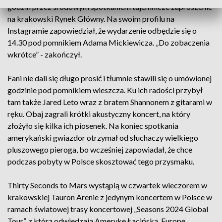
godzin przez środowym spotkaniem tajemnicze zaproszenie
na krakowski Rynek Główny. Na swoim profilu na
Instagramie zapowiedział, że wydarzenie odbędzie się o
14.30 pod pomnikiem Adama Mickiewicza. „Do zobaczenia
wkrótce” - zakończył.
Fani nie dali się długo prosić i tłumnie stawili się o umówionej
godzinie pod pomnikiem wieszcza. Ku ich radości przybył
tam także Jared Leto wraz z bratem Shannonem z gitarami w
ręku. Obaj zagrali krótki akustyczny koncert, na który
złożyło się kilka ich piosenek. Na koniec spotkania
amerykański gwiazdor otrzymał od słuchaczy wielkiego
pluszowego pieroga, bo wcześniej zapowiadał, że chce
podczas pobyty w Polsce skosztować tego przysmaku.
Thirty Seconds to Mars wystąpią w czwartek wieczorem w
krakowskiej Tauron Arenie z jedynym koncertem w Polsce w
ramach światowej trasy koncertowej „Seasons 2024 Global
Tour”, z którą odwiedzają Amerykę Łacińską, Europę,