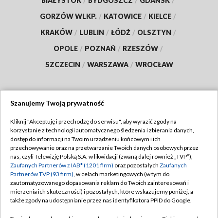
BIAŁYSTOK
/
BYDGOSZCZ
/
GDAŃSK
/
GORZÓW WLKP.
/
KATOWICE
/
KIELCE
/
KRAKÓW
/
LUBLIN
/
ŁÓDŹ
/
OLSZTYN
/
OPOLE
/
POZNAŃ
/
RZESZÓW
/
SZCZECIN
/
WARSZAWA
/
WROCŁAW
Szanujemy Twoją prywatność
Dołącz do nas:
Kliknij "Akceptuję i przechodzę do serwisu", aby wyrazić zgody na
korzystanie z technologii automatycznego śledzenia i zbierania danych,
TVP
dostęp do informacji na Twoim urządzeniu końcowym i ich
Abonament TVP
przechowywanie oraz na przetwarzanie Twoich danych osobowych przez
Regulamin TVP
nas, czyli Telewizję Polską S.A. w likwidacji (zwaną dalej również „TVP”),
Emisja w TVP
Polityka prywatności
Zaufanych Partnerów z IAB* (1201 firm)
oraz pozostałych
Zaufanych
Partnerów TVP (93 firm)
, w celach marketingowych (w tym do
Centrum informacji TVP
Moje zgody
zautomatyzowanego dopasowania reklam do Twoich zainteresowań i
mierzenia ich skuteczności) i pozostałych, które wskazujemy poniżej, a
Naziemna Telewizja Cyfrowa
Pomoc
także zgody na udostępnianie przez nas identyfikatora PPID do Google.
Sklep TVP
Biuro reklamy