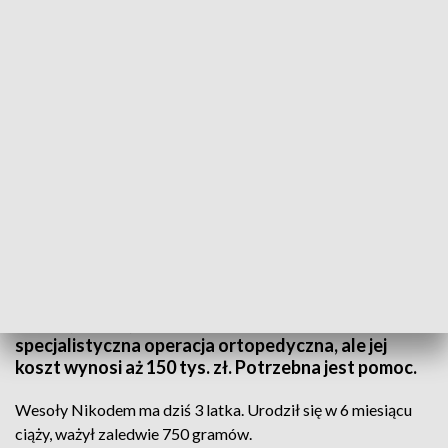
Pomoc dla małego Nikosia
Źródło: TVP3 Kraków
Nikodem Wesoły urodził się jako skrajny wcześniak
z wagą 750 gramów. Życie uratowały mu sprzęty
zakupione przez Wielką Orkiestrę Świątecznej
Pomocy. Chłopiec ma zdiagnozowane
czterokończynowe mózgowe porażenie dziecięce.
Jedyną szansą na sprawność Nikosia jest
specjalistyczna operacja ortopedyczna, ale jej
koszt wynosi aż 150 tys. zł. Potrzebna jest pomoc.
Wesoły Nikodem ma dziś 3 latka. Urodził się w 6 miesiącu
ciąży, ważył zaledwie 750 gramów.