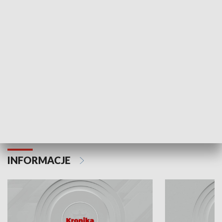
Odc. 6
Odc. 5
Czy wiesz, że Kraków inwestuje w edukację i
Czy wiesz, jak Kr
rozwój młodych?
mieszkańców?
INFORMACJE