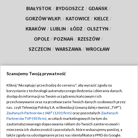
BIAŁYSTOK
/
BYDGOSZCZ
/
GDAŃSK
/
GORZÓW WLKP.
/
KATOWICE
/
KIELCE
/
KRAKÓW
/
LUBLIN
/
ŁÓDŹ
/
OLSZTYN
/
OPOLE
/
POZNAŃ
/
RZESZÓW
/
SZCZECIN
/
WARSZAWA
/
WROCŁAW
Szanujemy Twoją prywatność
Dołącz do nas:
Kliknij "Akceptuję i przechodzę do serwisu", aby wyrazić zgody na
korzystanie z technologii automatycznego śledzenia i zbierania danych,
TVP
dostęp do informacji na Twoim urządzeniu końcowym i ich
Abonament TVP
przechowywanie oraz na przetwarzanie Twoich danych osobowych przez
Regulamin TVP
nas, czyli Telewizję Polską S.A. w likwidacji (zwaną dalej również „TVP”),
Emisja w TVP
Zaufanych Partnerów z IAB* (1201 firm)
oraz pozostałych
Zaufanych
Polityka prywatności
Partnerów TVP (93 firm)
, w celach marketingowych (w tym do
Centrum informacji TVP
Moje zgody
zautomatyzowanego dopasowania reklam do Twoich zainteresowań i
mierzenia ich skuteczności) i pozostałych, które wskazujemy poniżej, a
Naziemna Telewizja Cyfrowa
Pomoc
także zgody na udostępnianie przez nas identyfikatora PPID do Google.