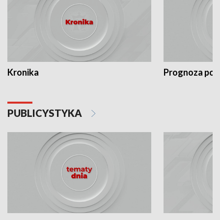
Kronika
Prognoza po
PUBLICYSTYKA