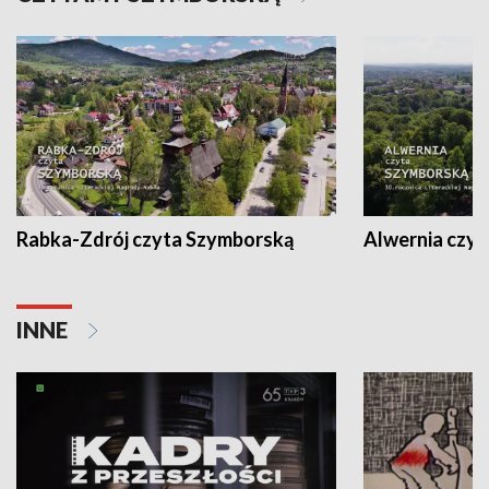
Rabka-Zdrój czyta Szymborską
Alwernia czy
INNE