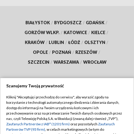
BIAŁYSTOK
/
BYDGOSZCZ
/
GDAŃSK
/
GORZÓW WLKP.
/
KATOWICE
/
KIELCE
/
KRAKÓW
/
LUBLIN
/
ŁÓDŹ
/
OLSZTYN
/
OPOLE
/
POZNAŃ
/
RZESZÓW
/
SZCZECIN
/
WARSZAWA
/
WROCŁAW
Szanujemy Twoją prywatność
Dołącz do nas:
Kliknij "Akceptuję i przechodzę do serwisu", aby wyrazić zgody na
korzystanie z technologii automatycznego śledzenia i zbierania danych,
TVP
dostęp do informacji na Twoim urządzeniu końcowym i ich
Abonament TVP
przechowywanie oraz na przetwarzanie Twoich danych osobowych przez
Regulamin TVP
nas, czyli Telewizję Polską S.A. w likwidacji (zwaną dalej również „TVP”),
Emisja w TVP
Zaufanych Partnerów z IAB* (1201 firm)
oraz pozostałych
Zaufanych
Polityka prywatności
Partnerów TVP (93 firm)
, w celach marketingowych (w tym do
Centrum informacji TVP