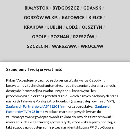
BIAŁYSTOK
/
BYDGOSZCZ
/
GDAŃSK
/
GORZÓW WLKP.
/
KATOWICE
/
KIELCE
/
KRAKÓW
/
LUBLIN
/
ŁÓDŹ
/
OLSZTYN
/
OPOLE
/
POZNAŃ
/
RZESZÓW
/
SZCZECIN
/
WARSZAWA
/
WROCŁAW
Szanujemy Twoją prywatność
Dołącz do nas:
Kliknij "Akceptuję i przechodzę do serwisu", aby wyrazić zgody na
korzystanie z technologii automatycznego śledzenia i zbierania danych,
TVP
dostęp do informacji na Twoim urządzeniu końcowym i ich
Abonament TVP
przechowywanie oraz na przetwarzanie Twoich danych osobowych przez
Regulamin TVP
nas, czyli Telewizję Polską S.A. w likwidacji (zwaną dalej również „TVP”),
Emisja w TVP
Zaufanych Partnerów z IAB* (1201 firm)
oraz pozostałych
Zaufanych
Polityka prywatności
Partnerów TVP (93 firm)
, w celach marketingowych (w tym do
Centrum informacji TVP
Moje zgody
zautomatyzowanego dopasowania reklam do Twoich zainteresowań i
mierzenia ich skuteczności) i pozostałych, które wskazujemy poniżej, a
Naziemna Telewizja Cyfrowa
Pomoc
także zgody na udostępnianie przez nas identyfikatora PPID do Google.