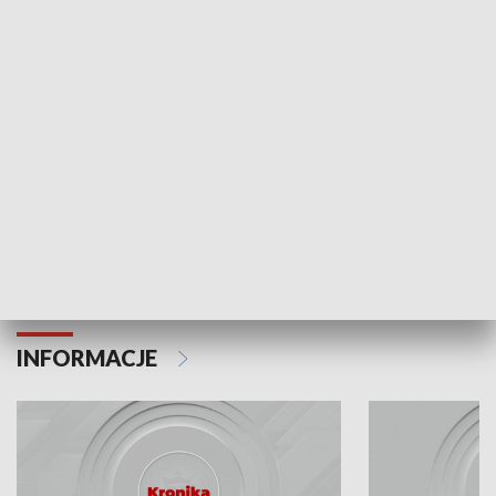
Odc. 6
Odc. 5
Czy wiesz, że Kraków inwestuje w edukację i
Czy wiesz, jak Kr
rozwój młodych?
mieszkańców?
INFORMACJE