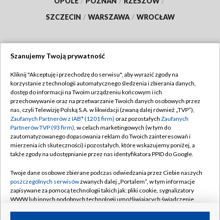
OPOLE
/
POZNAŃ
/
RZESZÓW
/
SZCZECIN
/
WARSZAWA
/
WROCŁAW
Szanujemy Twoją prywatność
Dołącz do nas:
Kliknij "Akceptuję i przechodzę do serwisu", aby wyrazić zgody na
korzystanie z technologii automatycznego śledzenia i zbierania danych,
TVP
dostęp do informacji na Twoim urządzeniu końcowym i ich
Abonament TVP
przechowywanie oraz na przetwarzanie Twoich danych osobowych przez
Regulamin TVP
nas, czyli Telewizję Polską S.A. w likwidacji (zwaną dalej również „TVP”),
Emisja w TVP
Polityka prywatności
Zaufanych Partnerów z IAB* (1201 firm)
oraz pozostałych
Zaufanych
Partnerów TVP (93 firm)
, w celach marketingowych (w tym do
Centrum informacji TVP
Moje zgody
zautomatyzowanego dopasowania reklam do Twoich zainteresowań i
mierzenia ich skuteczności) i pozostałych, które wskazujemy poniżej, a
Naziemna Telewizja Cyfrowa
Pomoc
także zgody na udostępnianie przez nas identyfikatora PPID do Google.
Sklep TVP
Biuro reklamy
Twoje dane osobowe zbierane podczas odwiedzania przez Ciebie naszych
Rada Programowa
Kontakt
poszczególnych serwisów
zwanych dalej „Portalem”, w tym informacje
zapisywane za pomocą technologii takich jak: pliki cookie, sygnalizatory
System NOS
WWW lub innych podobnych technologii umożliwiających świadczenie
dopasowanych i bezpiecznych usług, personalizację treści oraz reklam,
Informacje o nadawcy
Kanały
udostępnianie funkcji mediów społecznościowych oraz analizowanie