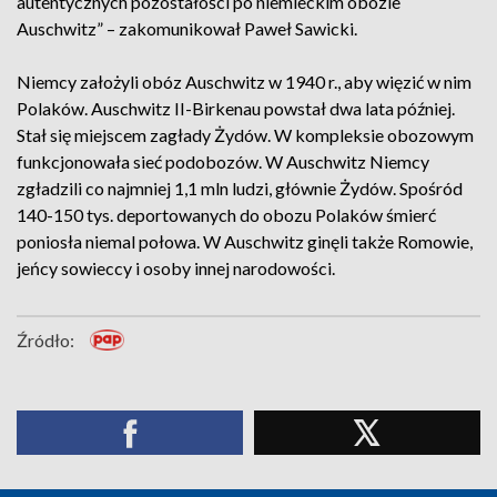
autentycznych pozostałości po niemieckim obozie
Auschwitz” – zakomunikował Paweł Sawicki.
Niemcy założyli obóz Auschwitz w 1940 r., aby więzić w nim
Polaków. Auschwitz II-Birkenau powstał dwa lata później.
Stał się miejscem zagłady Żydów. W kompleksie obozowym
funkcjonowała sieć podobozów. W Auschwitz Niemcy
zgładzili co najmniej 1,1 mln ludzi, głównie Żydów. Spośród
140-150 tys. deportowanych do obozu Polaków śmierć
poniosła niemal połowa. W Auschwitz ginęli także Romowie,
jeńcy sowieccy i osoby innej narodowości.
Źródło: