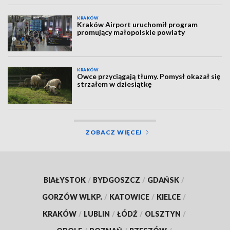
KRAKÓW
Kraków Airport uruchomił program
promujący małopolskie powiaty
KRAKÓW
Owce przyciągają tłumy. Pomysł okazał się
strzałem w dziesiątkę
ZOBACZ WIĘCEJ
BIAŁYSTOK
/
BYDGOSZCZ
/
GDAŃSK
/
GORZÓW WLKP.
/
KATOWICE
/
KIELCE
/
KRAKÓW
/
LUBLIN
/
ŁÓDŹ
/
OLSZTYN
/