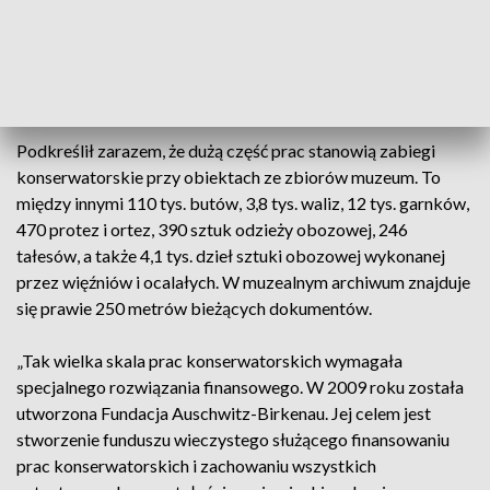
200 ha znajdują się kilometry dróg, rowów melioracyjnych,
tory kolejowe z bocznicą i rampą wyładowczą. Stałej
konserwacji poddana jest także zieleń niska oraz drzewostan
historyczny i powojenny” – wyliczył.
Podkreślił zarazem, że dużą część prac stanowią zabiegi
konserwatorskie przy obiektach ze zbiorów muzeum. To
między innymi 110 tys. butów, 3,8 tys. waliz, 12 tys. garnków,
470 protez i ortez, 390 sztuk odzieży obozowej, 246
tałesów, a także 4,1 tys. dzieł sztuki obozowej wykonanej
przez więźniów i ocalałych. W muzealnym archiwum znajduje
się prawie 250 metrów bieżących dokumentów.
„Tak wielka skala prac konserwatorskich wymagała
specjalnego rozwiązania finansowego. W 2009 roku została
utworzona Fundacja Auschwitz-Birkenau. Jej celem jest
stworzenie funduszu wieczystego służącego finansowaniu
prac konserwatorskich i zachowaniu wszystkich