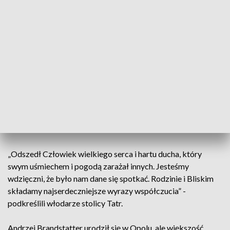
na stronie Urzędu Miasta Zakopane.
„Każde dziecko, zdrowe czy niepełnosprawne, które rwie się
do muzykowania albo do rysowania, dostaje dzięki Fundacji
szansę nauczyć się więcej, wystąpić na scenie, przeżyć
niezapomnianą przygodę. Efekty pracy Andrzeja
Brandstattera i Jego żony mogliśmy podziwiać co roku
podczas zakopiańskich Wierchowych Spotkań” -
przypomnieli we wpisie burmistrz Zakopanego Łukasz
Filipowicz i przewodniczący Rady Miasta Grzegorz
Jóźkiewicz.
„Odszedł Człowiek wielkiego serca i hartu ducha, który
swym uśmiechem i pogodą zarażał innych. Jesteśmy
wdzięczni, że było nam dane się spotkać. Rodzinie i Bliskim
składamy najserdeczniejsze wyrazy współczucia” -
podkreślili włodarze stolicy Tatr.
Andrzej Brandstatter urodził się w Opolu, ale większość