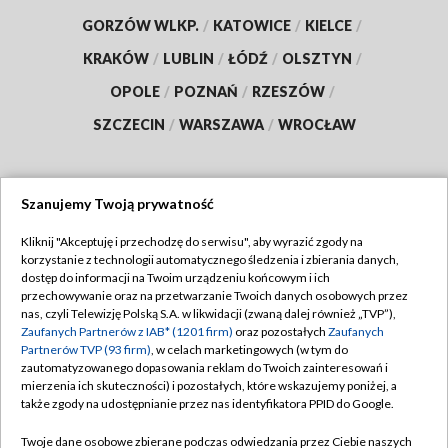
GORZÓW WLKP.
/
KATOWICE
/
KIELCE
/
KRAKÓW
/
LUBLIN
/
ŁÓDŹ
/
OLSZTYN
/
OPOLE
/
POZNAŃ
/
RZESZÓW
/
SZCZECIN
/
WARSZAWA
/
WROCŁAW
Szanujemy Twoją prywatność
Dołącz do nas:
Kliknij "Akceptuję i przechodzę do serwisu", aby wyrazić zgody na
korzystanie z technologii automatycznego śledzenia i zbierania danych,
TVP
dostęp do informacji na Twoim urządzeniu końcowym i ich
Abonament TVP
przechowywanie oraz na przetwarzanie Twoich danych osobowych przez
Regulamin TVP
nas, czyli Telewizję Polską S.A. w likwidacji (zwaną dalej również „TVP”),
Emisja w TVP
Polityka prywatności
Zaufanych Partnerów z IAB* (1201 firm)
oraz pozostałych
Zaufanych
Partnerów TVP (93 firm)
, w celach marketingowych (w tym do
Centrum informacji TVP
Moje zgody
zautomatyzowanego dopasowania reklam do Twoich zainteresowań i
mierzenia ich skuteczności) i pozostałych, które wskazujemy poniżej, a
Naziemna Telewizja Cyfrowa
Pomoc
także zgody na udostępnianie przez nas identyfikatora PPID do Google.
Sklep TVP
Biuro reklamy
Twoje dane osobowe zbierane podczas odwiedzania przez Ciebie naszych