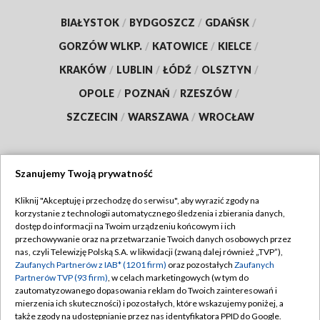
BIAŁYSTOK
/
BYDGOSZCZ
/
GDAŃSK
/
GORZÓW WLKP.
/
KATOWICE
/
KIELCE
/
KRAKÓW
/
LUBLIN
/
ŁÓDŹ
/
OLSZTYN
/
OPOLE
/
POZNAŃ
/
RZESZÓW
/
SZCZECIN
/
WARSZAWA
/
WROCŁAW
Szanujemy Twoją prywatność
Dołącz do nas:
Kliknij "Akceptuję i przechodzę do serwisu", aby wyrazić zgody na
korzystanie z technologii automatycznego śledzenia i zbierania danych,
TVP
dostęp do informacji na Twoim urządzeniu końcowym i ich
Abonament TVP
przechowywanie oraz na przetwarzanie Twoich danych osobowych przez
Regulamin TVP
nas, czyli Telewizję Polską S.A. w likwidacji (zwaną dalej również „TVP”),
Emisja w TVP
Zaufanych Partnerów z IAB* (1201 firm)
oraz pozostałych
Zaufanych
Polityka prywatności
Partnerów TVP (93 firm)
, w celach marketingowych (w tym do
Centrum informacji TVP
Moje zgody
zautomatyzowanego dopasowania reklam do Twoich zainteresowań i
mierzenia ich skuteczności) i pozostałych, które wskazujemy poniżej, a
Naziemna Telewizja Cyfrowa
Pomoc
także zgody na udostępnianie przez nas identyfikatora PPID do Google.