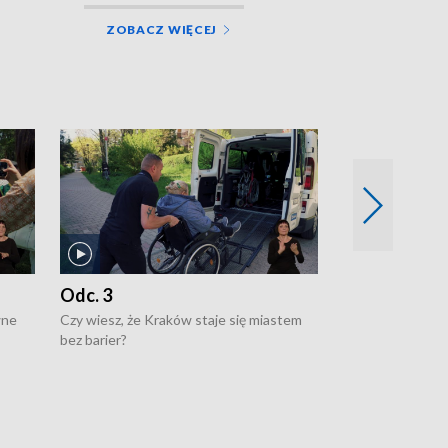
ZOBACZ WIĘCEJ
Odc. 3
Odc. 2
wne
Czy wiesz, że Kraków staje się miastem
Czy wiesz, że Kr
bez barier?
poprawia jakość 