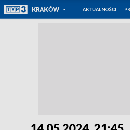
POWRÓT DO
KRAKÓW
AKTUALNOŚCI
P
TVP REGIONY
14.05.2024, 21:45