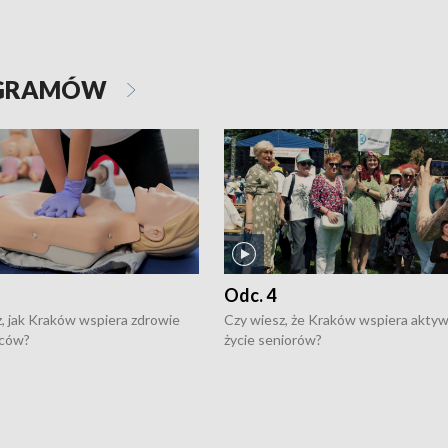
OGRAMÓW
Odc. 4
, jak Kraków wspiera zdrowie
Czy wiesz, że Kraków wspiera akty
ców?
życie seniorów?