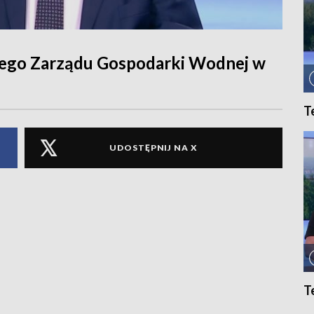
lnego Zarządu Gospodarki Wodnej w
T
UDOSTĘPNIJ NA X
T