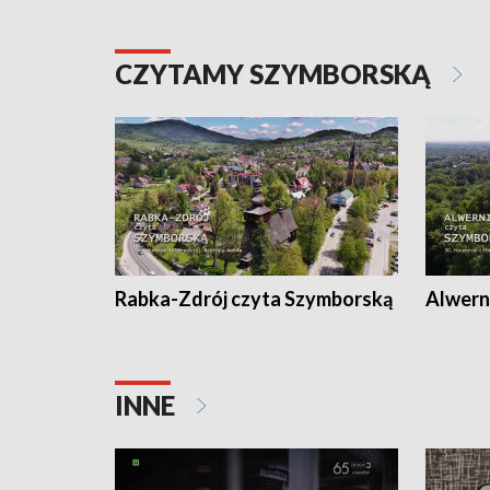
CZYTAMY SZYMBORSKĄ
Rabka-Zdrój czyta Szymborską
Alwern
INNE