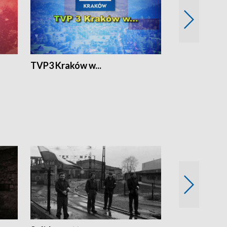
TVP3 Kraków w...
Ślizg