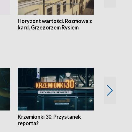
Horyzont wartości. Rozmowa z
Kulturalnie 
kard. Grzegorzem Rysiem
Krzemionki 30. Przystanek
Kraków - jak
reportaż