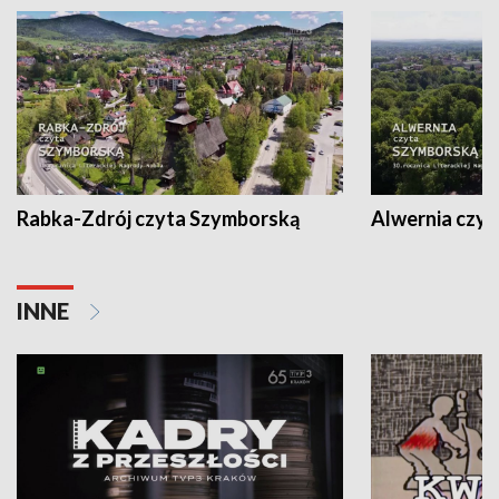
Rabka-Zdrój czyta Szymborską
Alwernia czy
INNE