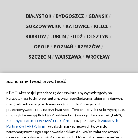
BIAŁYSTOK
/
BYDGOSZCZ
/
GDAŃSK
/
GORZÓW WLKP.
/
KATOWICE
/
KIELCE
/
KRAKÓW
/
LUBLIN
/
ŁÓDŹ
/
OLSZTYN
/
OPOLE
/
POZNAŃ
/
RZESZÓW
/
SZCZECIN
/
WARSZAWA
/
WROCŁAW
Szanujemy Twoją prywatność
Dołącz do nas:
Kliknij "Akceptuję i przechodzę do serwisu", aby wyrazić zgody na
korzystanie z technologii automatycznego śledzenia i zbierania danych,
TVP
dostęp do informacji na Twoim urządzeniu końcowym i ich
Abonament TVP
przechowywanie oraz na przetwarzanie Twoich danych osobowych przez
Regulamin TVP
nas, czyli Telewizję Polską S.A. w likwidacji (zwaną dalej również „TVP”),
Emisja w TVP
Zaufanych Partnerów z IAB* (1201 firm)
oraz pozostałych
Zaufanych
Polityka prywatności
Partnerów TVP (93 firm)
, w celach marketingowych (w tym do
Centrum informacji TVP
Moje zgody
zautomatyzowanego dopasowania reklam do Twoich zainteresowań i
mierzenia ich skuteczności) i pozostałych, które wskazujemy poniżej, a