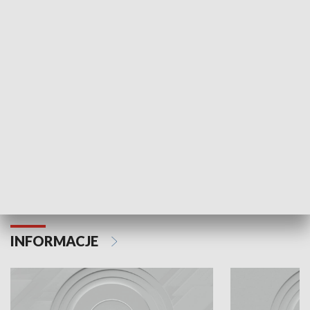
Odc. 6
Odc. 5
Czy wiesz, że Kraków inwestuje w edukację i
Czy wiesz, jak Kr
rozwój młodych?
mieszkańców?
INFORMACJE