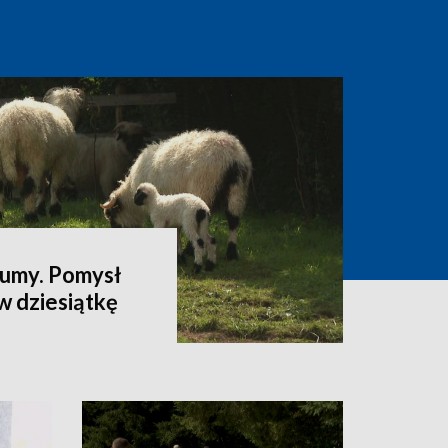
łumy. Pomysł
w dziesiątkę