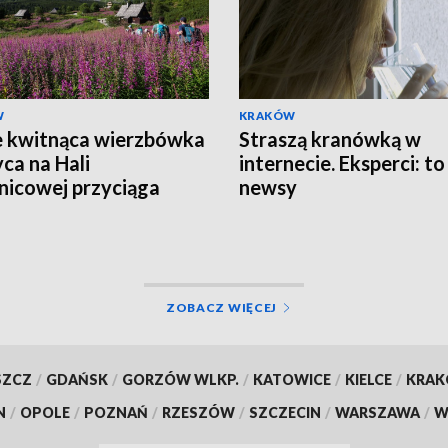
W
KRAKÓW
e kwitnąca wierzbówka
Straszą kranówką w
yca na Hali
internecie. Eksperci: to
nicowej przyciąga
newsy
 turystów
ZOBACZ WIĘCEJ
SZCZ
/
GDAŃSK
/
GORZÓW WLKP.
/
KATOWICE
/
KIELCE
/
KRA
N
/
OPOLE
/
POZNAŃ
/
RZESZÓW
/
SZCZECIN
/
WARSZAWA
/
W