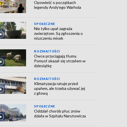
Opowieść o początkach
legendy Andy’ego Warhola
SPOŁECZNE
Nie tylko upał zagraża
zwierzętom. Są zgłoszenia o
niszczeniu misek
ROZMAITOŚCI
Owce przyciągają tłumy.
Pomysł okazał się strzałem w
dziesiątkę
ROZMAITOŚCI
Klimatyzacja ratuje przed
upałem, ale trzeba używać jej
z głową
SPOŁECZNE
Oddział chorób płuc znów
działa w Szpitalu Narutowicza