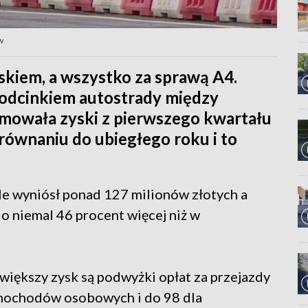
w
skiem, a wszystko za sprawą A4.
 odcinkiem autostrady między
owała zyski z pierwszego kwartału
równaniu do ubiegłego roku i to
le wyniósł ponad 127 milionów złotych a
 o niemal 46 procent więcej niż w
.
 większy zysk są podwyżki opłat za przejazdy
amochodów osobowych i do 98 dla