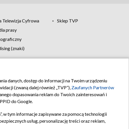
 Telewizja Cyfrowa
Sklep TVP
la prasy
tograficzny
sing (znaki)
klamy
Kontakt
rania danych, dostęp do informacji na Twoim urządzeniu
idacji (zwaną dalej również „TVP”),
Zaufanych Partnerów
anego dopasowania reklam do Twoich zainteresowań i
a PPID do Google.
”, w tym informacje zapisywane za pomocą technologii
zpiecznych usług, personalizację treści oraz reklam,