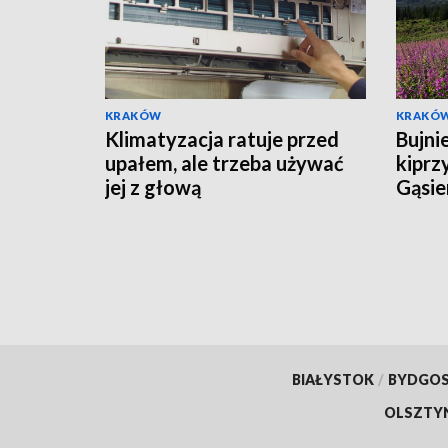
KRAKÓW
KRAKÓ
Klimatyzacja ratuje przed
Bujni
upałem, ale trzeba używać
kiprz
jej z głową
Gąsie
tłumy
BIAŁYSTOK
/
BYDGO
OLSZTY