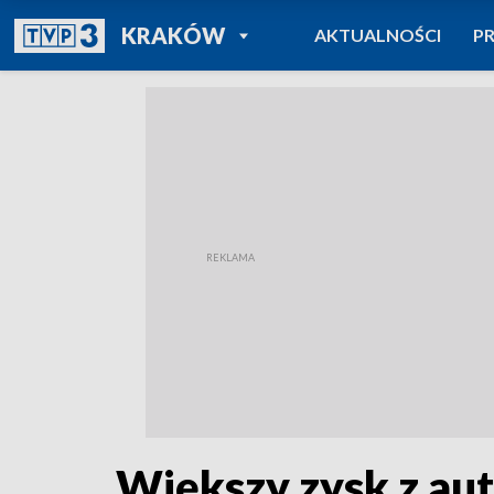
POWRÓT DO
KRAKÓW
AKTUALNOŚCI
P
TVP REGIONY
Większy zysk z au