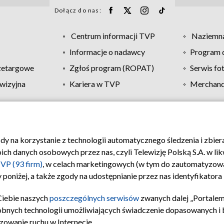
Dołącz do nas:
Centrum informacji TVP
Naziemna
Informacje o nadawcy
Program d
zetargowe
Zgłoś program (ROPAT)
Serwis fo
wizyjna
Kariera w TVP
Merchandi
Polityka prywatności
Moje zgody
Pomoc
Biuro re
ody na korzystanie z technologii automatycznego śledzenia i zbie
 danych osobowych przez nas, czyli Telewizję Polską S.A. w likw
VP (93 firm)
, w celach marketingowych (w tym do zautomatyzow
 poniżej, a także zgody na udostępnianie przez nas identyfikator
Ciebie naszych
poszczególnych serwisów
zwanych dalej „Portalem
obnych technologii umożliwiających świadczenie dopasowanych i be
zowanie ruchu w Internecie.