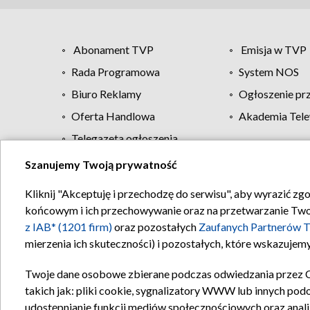
Abonament TVP
Emisja w TVP
Rada Programowa
System NOS
Biuro Reklamy
Ogłoszenie pr
Oferta Handlowa
Akademia Tele
Telegazeta ogłoszenia
Szanujemy Twoją prywatność
Regulamin TVP
Kliknij "Akceptuję i przechodzę do serwisu", aby wyrazić zg
końcowym i ich przechowywanie oraz na przetwarzanie Twoich
z IAB* (1201 firm)
oraz pozostałych
Zaufanych Partnerów T
mierzenia ich skuteczności) i pozostałych, które wskazujemy
Twoje dane osobowe zbierane podczas odwiedzania przez 
takich jak: pliki cookie, sygnalizatory WWW lub innych pod
udostępnianie funkcji mediów społecznościowych oraz anali