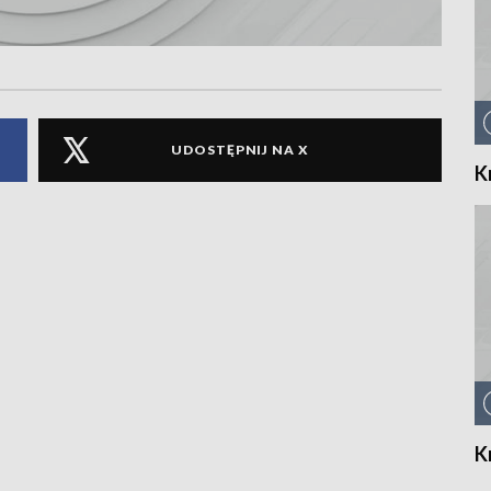
UDOSTĘPNIJ NA X
K
K