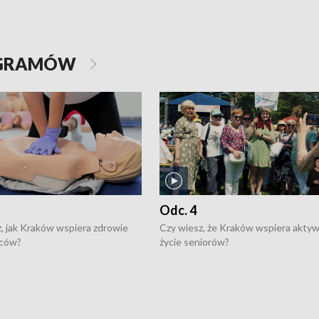
OGRAMÓW
Odc. 4
, jak Kraków wspiera zdrowie
Czy wiesz, że Kraków wspiera akty
ców?
życie seniorów?