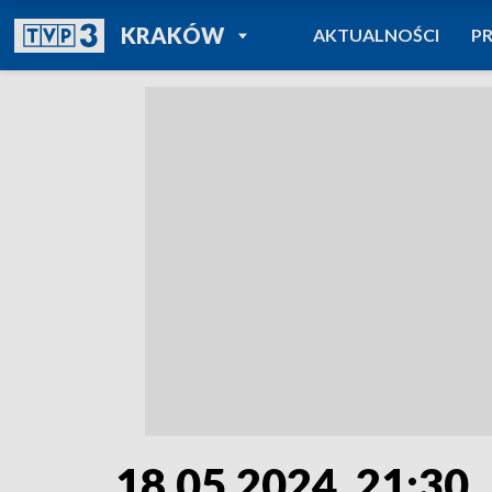
POWRÓT DO
KRAKÓW
AKTUALNOŚCI
P
TVP REGIONY
18.05.2024, 21:30