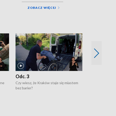
ZOBACZ WIĘCEJ
Odc. 3
Odc. 2
wne
Czy wiesz, że Kraków staje się miastem
Czy wiesz, że Kr
bez barier?
poprawia jakość 