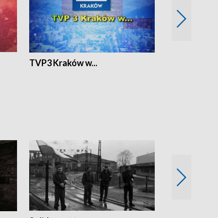
TVP3 Kraków w...
Ślizg