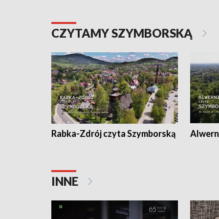
CZYTAMY SZYMBORSKĄ
Rabka-Zdrój czyta Szymborską
Alwern
INNE