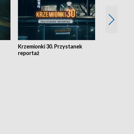
Krzemionki 30. Przystanek
Kraków - jak
reportaż