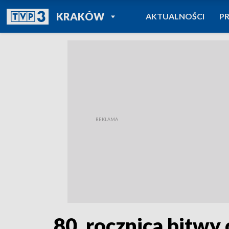
POWRÓT DO
KRAKÓW
AKTUALNOŚCI
P
TVP REGIONY
80. rocznica bitwy