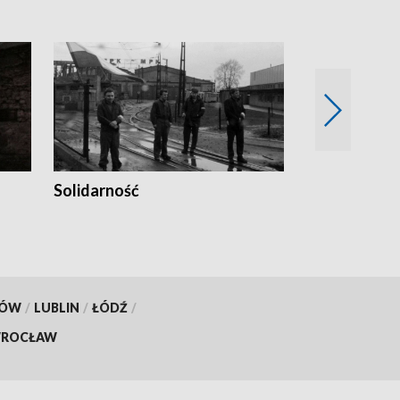
Solidarność
Trudne lata
KÓW
/
LUBLIN
/
ŁÓDŹ
/
ROCŁAW