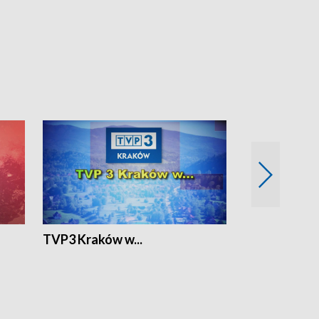
TVP3 Kraków w...
Ślizg