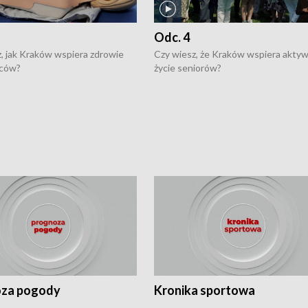
Odc. 4
, jak Kraków wspiera zdrowie
Czy wiesz, że Kraków wspiera akty
ców?
życie seniorów?
za pogody
Kronika sportowa