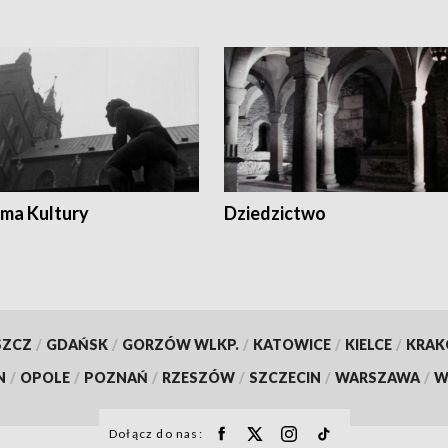
ma Kultury
Dziedzictwo
SZCZ
/
GDAŃSK
/
GORZÓW WLKP.
/
KATOWICE
/
KIELCE
/
KRA
N
/
OPOLE
/
POZNAŃ
/
RZESZÓW
/
SZCZECIN
/
WARSZAWA
/
W
Dołącz do nas: