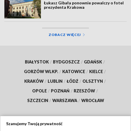
Łukasz Gibała ponownie powalczy o fotel
prezydenta Krakowa
ZOBACZ WIĘCEJ
BIAŁYSTOK
/
BYDGOSZCZ
/
GDAŃSK
/
GORZÓW WLKP.
/
KATOWICE
/
KIELCE
/
KRAKÓW
/
LUBLIN
/
ŁÓDŹ
/
OLSZTYN
/
OPOLE
/
POZNAŃ
/
RZESZÓW
/
SZCZECIN
/
WARSZAWA
/
WROCŁAW
Szanujemy Twoją prywatność
Dołącz do nas: