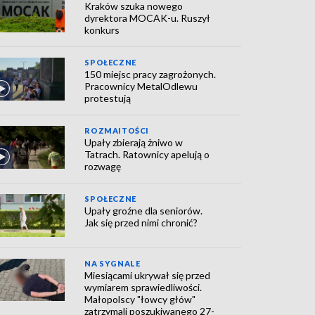
Kraków szuka nowego
dyrektora MOCAK-u. Ruszył
konkurs
SPOŁECZNE
150 miejsc pracy zagrożonych.
Pracownicy MetalOdlewu
protestują
ROZMAITOŚCI
Upały zbierają żniwo w
Tatrach. Ratownicy apelują o
rozwagę
SPOŁECZNE
Upały groźne dla seniorów.
Jak się przed nimi chronić?
NA SYGNALE
Miesiącami ukrywał się przed
wymiarem sprawiedliwości.
Małopolscy "łowcy głów"
zatrzymali poszukiwanego 27-