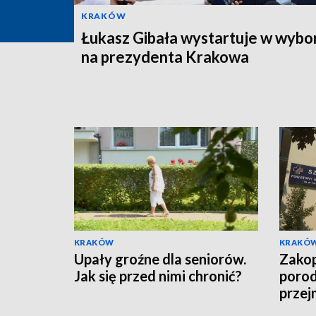
KRAKÓW
Łukasz Gibała wystartuje w wybo
na prezydenta Krakowa
KRAKÓW
KRAKÓ
Upały groźne dla seniorów.
Zakop
Jak się przed nimi chronić?
porod
przej
Targ