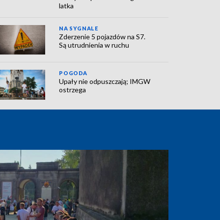
latka
NA SYGNALE
Zderzenie 5 pojazdów na S7.
Są utrudnienia w ruchu
POGODA
Upały nie odpuszczają; IMGW
ostrzega