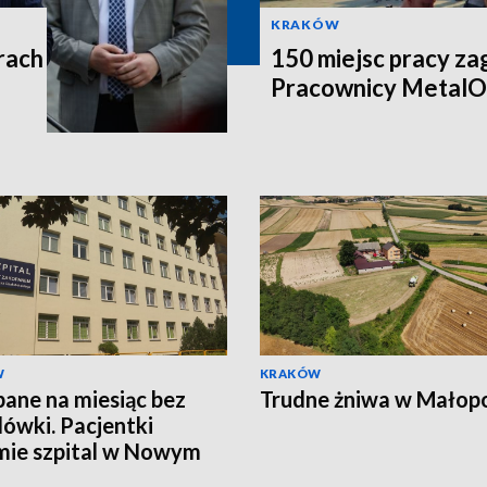
KRAKÓW
rach
150 miejsc pracy za
Pracownicy MetalO
W
KRAKÓW
ane na miesiąc bez
Trudne żniwa w Małop
ówki. Pacjentki
mie szpital w Nowym
u