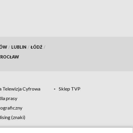
KÓW
/
LUBLIN
/
ŁÓDŹ
/
ROCŁAW
 Telewizja Cyfrowa
Sklep TVP
la prasy
tograficzny
sing (znaki)