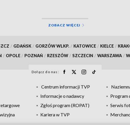
ZOBACZ WIĘCEJ
SZCZ
/
GDAŃSK
/
GORZÓW WLKP.
/
KATOWICE
/
KIELCE
/
KRA
N
/
OPOLE
/
POZNAŃ
/
RZESZÓW
/
SZCZECIN
/
WARSZAWA
/
W
Dołącz do nas:
Centrum informacji TVP
Naziemna
Informacje o nadawcy
Program d
zetargowe
Zgłoś program (ROPAT)
Serwis fo
wizyjna
Kariera w TVP
Merchandi