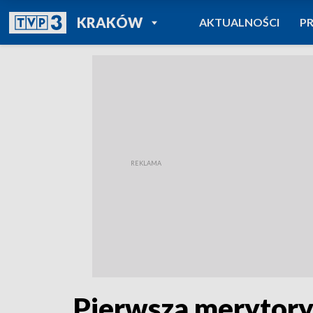
POWRÓT DO
KRAKÓW
AKTUALNOŚCI
P
TVP REGIONY
Pierwsza merytory