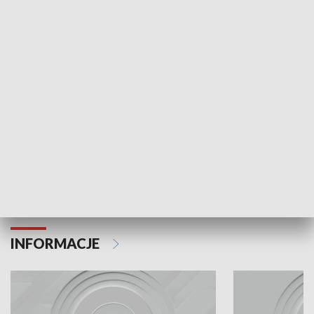
Odc. 6
Odc. 5
Czy wiesz, że Kraków inwestuje w edukację i
Czy wiesz, jak Kr
rozwój młodych?
mieszkańców?
INFORMACJE