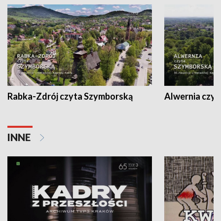
Rabka-Zdrój czyta Szymborską
Alwernia czy
INNE