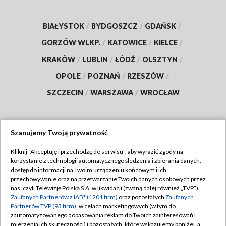
BIAŁYSTOK
/
BYDGOSZCZ
/
GDAŃSK
/
GORZÓW WLKP.
/
KATOWICE
/
KIELCE
/
KRAKÓW
/
LUBLIN
/
ŁÓDŹ
/
OLSZTYN
/
OPOLE
/
POZNAŃ
/
RZESZÓW
/
SZCZECIN
/
WARSZAWA
/
WROCŁAW
Szanujemy Twoją prywatność
Dołącz do nas:
Kliknij "Akceptuję i przechodzę do serwisu", aby wyrazić zgody na
korzystanie z technologii automatycznego śledzenia i zbierania danych,
TVP
dostęp do informacji na Twoim urządzeniu końcowym i ich
Abonament TVP
przechowywanie oraz na przetwarzanie Twoich danych osobowych przez
Regulamin TVP
nas, czyli Telewizję Polską S.A. w likwidacji (zwaną dalej również „TVP”),
Emisja w TVP
Zaufanych Partnerów z IAB* (1201 firm)
oraz pozostałych
Zaufanych
Polityka prywatności
Partnerów TVP (93 firm)
, w celach marketingowych (w tym do
Centrum informacji TVP
Moje zgody
zautomatyzowanego dopasowania reklam do Twoich zainteresowań i
mierzenia ich skuteczności) i pozostałych, które wskazujemy poniżej, a