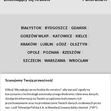
BIAŁYSTOK
/
BYDGOSZCZ
/
GDAŃSK
/
GORZÓW WLKP.
/
KATOWICE
/
KIELCE
/
KRAKÓW
/
LUBLIN
/
ŁÓDŹ
/
OLSZTYN
/
OPOLE
/
POZNAŃ
/
RZESZÓW
/
SZCZECIN
/
WARSZAWA
/
WROCŁAW
Szanujemy Twoją prywatność
Dołącz do nas:
Kliknij "Akceptuję i przechodzę do serwisu", aby wyrazić zgody na
korzystanie z technologii automatycznego śledzenia i zbierania danych,
TVP
dostęp do informacji na Twoim urządzeniu końcowym i ich
Abonament TVP
przechowywanie oraz na przetwarzanie Twoich danych osobowych przez
Regulamin TVP
nas, czyli Telewizję Polską S.A. w likwidacji (zwaną dalej również „TVP”),