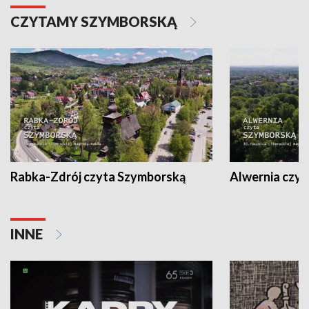
CZYTAMY SZYMBORSKĄ
Rabka-Zdrój czyta Szymborską
Alwernia czy
INNE