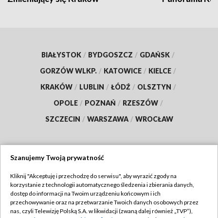
BIAŁYSTOK
/
BYDGOSZCZ
/
GDAŃSK
/
GORZÓW WLKP.
/
KATOWICE
/
KIELCE
/
KRAKÓW
/
LUBLIN
/
ŁÓDŹ
/
OLSZTYN
/
OPOLE
/
POZNAŃ
/
RZESZÓW
/
SZCZECIN
/
WARSZAWA
/
WROCŁAW
Szanujemy Twoją prywatność
Dołącz do nas:
Kliknij "Akceptuję i przechodzę do serwisu", aby wyrazić zgody na
korzystanie z technologii automatycznego śledzenia i zbierania danych,
TVP
dostęp do informacji na Twoim urządzeniu końcowym i ich
Abonament TVP
przechowywanie oraz na przetwarzanie Twoich danych osobowych przez
Regulamin TVP
nas, czyli Telewizję Polską S.A. w likwidacji (zwaną dalej również „TVP”),