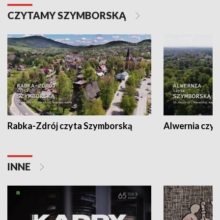
CZYTAMY SZYMBORSKĄ
Rabka-Zdrój czyta Szymborską
Alwernia czy
INNE