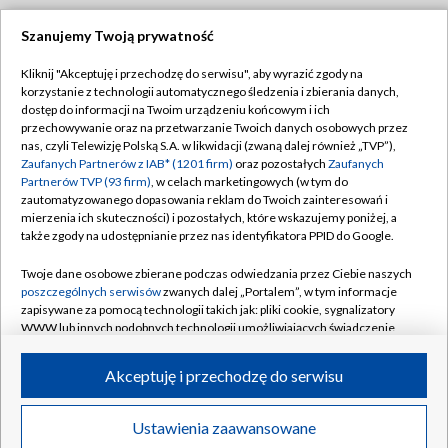
Szanujemy Twoją prywatność
Dołącz do nas:
Kliknij "Akceptuję i przechodzę do serwisu", aby wyrazić zgody na
korzystanie z technologii automatycznego śledzenia i zbierania danych,
TVP
dostęp do informacji na Twoim urządzeniu końcowym i ich
Abonament TVP
przechowywanie oraz na przetwarzanie Twoich danych osobowych przez
Regulamin TVP
nas, czyli Telewizję Polską S.A. w likwidacji (zwaną dalej również „TVP”),
Emisja w TVP
Polityka prywatności
Zaufanych Partnerów z IAB* (1201 firm)
oraz pozostałych
Zaufanych
Partnerów TVP (93 firm)
, w celach marketingowych (w tym do
Centrum informacji TVP
Moje zgody
zautomatyzowanego dopasowania reklam do Twoich zainteresowań i
mierzenia ich skuteczności) i pozostałych, które wskazujemy poniżej, a
Naziemna Telewizja Cyfrowa
Pomoc
także zgody na udostępnianie przez nas identyfikatora PPID do Google.
Sklep TVP
Biuro reklamy
Twoje dane osobowe zbierane podczas odwiedzania przez Ciebie naszych
Rada Programowa
Kontakt
poszczególnych serwisów
zwanych dalej „Portalem”, w tym informacje
zapisywane za pomocą technologii takich jak: pliki cookie, sygnalizatory
System NOS
WWW lub innych podobnych technologii umożliwiających świadczenie
dopasowanych i bezpiecznych usług, personalizację treści oraz reklam,
Informacje o nadawcy
Kanały
udostępnianie funkcji mediów społecznościowych oraz analizowanie
Akceptuję i przechodzę do serwisu
ruchu w Internecie.
Program dla prasy
©2026 Telewizja Polska S.A. w likwidacji
Biuro Reklamy
Twoje dane osobowe zbierane podczas odwiedzania przez Ciebie
Ustawienia zaawansowane
poszczególnych serwisów
na Portalu, takie jak adresy IP, identyfikatory