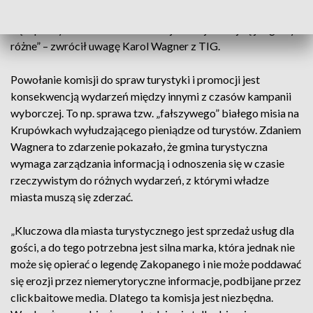
gminy turystycznej i to nie podlega dyskusji. Pytanie pojawia
się o priorytetowe działania takiej komisji i tutaj są już głosy
różne” – zwrócił uwagę Karol Wagner z TIG.
Powołanie komisji do spraw turystyki i promocji jest
konsekwencją wydarzeń między innymi z czasów kampanii
wyborczej. To np. sprawa tzw. „fałszywego” białego misia na
Krupówkach wyłudzającego pieniądze od turystów. Zdaniem
Wagnera to zdarzenie pokazało, że gmina turystyczna
wymaga zarządzania informacją i odnoszenia się w czasie
rzeczywistym do różnych wydarzeń, z którymi władze
miasta muszą się zderzać.
„Kluczowa dla miasta turystycznego jest sprzedaż usług dla
gości, a do tego potrzebna jest silna marka, która jednak nie
może się opierać o legendę Zakopanego i nie może poddawać
się erozji przez niemerytoryczne informacje, podbijane przez
clickbaitowe media. Dlatego ta komisja jest niezbędna.