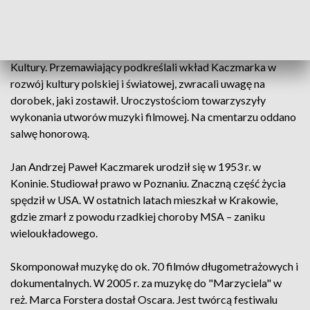
dziedzictwa narodowego, odczytane zostały listy od
prezydenta RP i marszałka Senatu. Głos zabrała również
wdowa po zmarłym. W imieniu środowisk twórczych
kompozytora pożegnał dyrektor Narodowego Centrum
Kultury. Przemawiający podkreślali wkład Kaczmarka w
rozwój kultury polskiej i światowej, zwracali uwagę na
dorobek, jaki zostawił. Uroczystościom towarzyszyły
wykonania utworów muzyki filmowej. Na cmentarzu oddano
salwę honorową.
Jan Andrzej Paweł Kaczmarek urodził się w 1953 r. w
Koninie. Studiował prawo w Poznaniu. Znaczną część życia
spędził w USA. W ostatnich latach mieszkał w Krakowie,
gdzie zmarł z powodu rzadkiej choroby MSA – zaniku
wieloukładowego.
Skomponował muzykę do ok. 70 filmów długometrażowych i
dokumentalnych. W 2005 r. za muzykę do "Marzyciela" w
reż. Marca Forstera dostał Oscara. Jest twórcą festiwalu