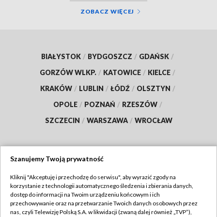
ZOBACZ WIĘCEJ
BIAŁYSTOK
/
BYDGOSZCZ
/
GDAŃSK
/
GORZÓW WLKP.
/
KATOWICE
/
KIELCE
/
KRAKÓW
/
LUBLIN
/
ŁÓDŹ
/
OLSZTYN
/
OPOLE
/
POZNAŃ
/
RZESZÓW
/
SZCZECIN
/
WARSZAWA
/
WROCŁAW
Szanujemy Twoją prywatność
Dołącz do nas:
Kliknij "Akceptuję i przechodzę do serwisu", aby wyrazić zgody na
korzystanie z technologii automatycznego śledzenia i zbierania danych,
TVP
dostęp do informacji na Twoim urządzeniu końcowym i ich
Abonament TVP
przechowywanie oraz na przetwarzanie Twoich danych osobowych przez
Regulamin TVP
nas, czyli Telewizję Polską S.A. w likwidacji (zwaną dalej również „TVP”),