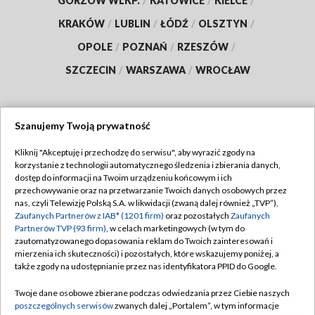
GORZÓW WLKP.
/
KATOWICE
/
KIELCE
/
KRAKÓW
/
LUBLIN
/
ŁÓDŹ
/
OLSZTYN
/
OPOLE
/
POZNAŃ
/
RZESZÓW
/
SZCZECIN
/
WARSZAWA
/
WROCŁAW
Szanujemy Twoją prywatność
Dołącz do nas:
Kliknij "Akceptuję i przechodzę do serwisu", aby wyrazić zgody na
korzystanie z technologii automatycznego śledzenia i zbierania danych,
TVP
dostęp do informacji na Twoim urządzeniu końcowym i ich
Abonament TVP
przechowywanie oraz na przetwarzanie Twoich danych osobowych przez
Regulamin TVP
nas, czyli Telewizję Polską S.A. w likwidacji (zwaną dalej również „TVP”),
Emisja w TVP
Zaufanych Partnerów z IAB* (1201 firm)
oraz pozostałych
Zaufanych
Polityka prywatności
Partnerów TVP (93 firm)
, w celach marketingowych (w tym do
Centrum informacji TVP
Moje zgody
zautomatyzowanego dopasowania reklam do Twoich zainteresowań i
mierzenia ich skuteczności) i pozostałych, które wskazujemy poniżej, a
Naziemna Telewizja Cyfrowa
Pomoc
także zgody na udostępnianie przez nas identyfikatora PPID do Google.
Sklep TVP
Biuro reklamy
Twoje dane osobowe zbierane podczas odwiedzania przez Ciebie naszych
Rada Programowa
poszczególnych serwisów
zwanych dalej „Portalem”, w tym informacje
Kontakt