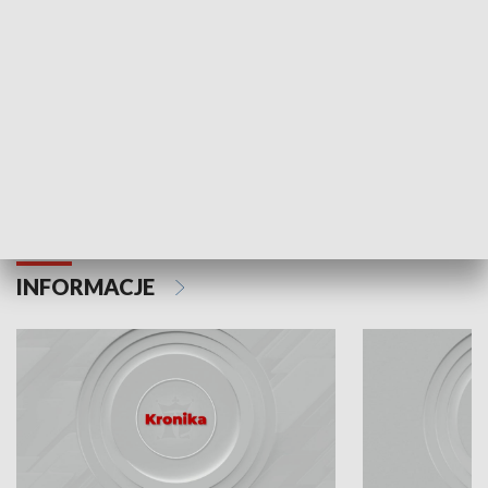
Odc. 6
Odc. 5
Czy wiesz, że Kraków inwestuje w edukację i
Czy wiesz, jak Kr
rozwój młodych?
mieszkańców?
INFORMACJE